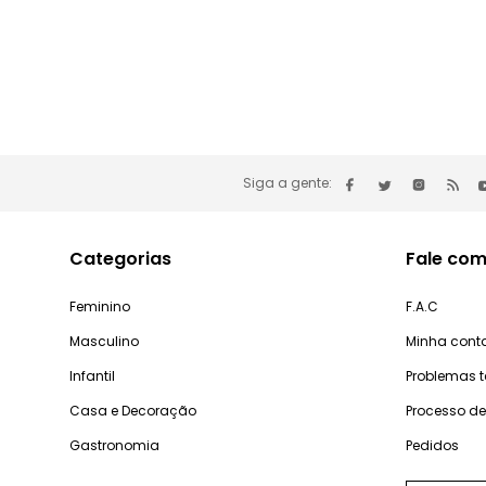
Siga a gente:
Categorias
Fale com
Feminino
F.A.C
Masculino
Minha cont
Infantil
Problemas 
Casa e Decoração
Processo d
Gastronomia
Pedidos