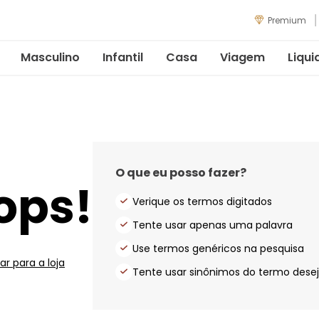
Premium
Masculino
Infantil
Casa
Viagem
Liqui
O que eu posso fazer?
ops!
Verique os termos digitados
Tente usar apenas uma palavra
Use termos genéricos na pesquisa
ar para a loja
Tente usar sinônimos do termo dese