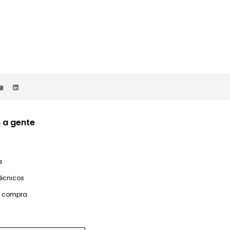
 a gente
a
técnicos
e compra