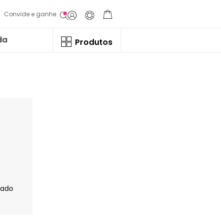
Convide e ganhe
da
Produtos
jado