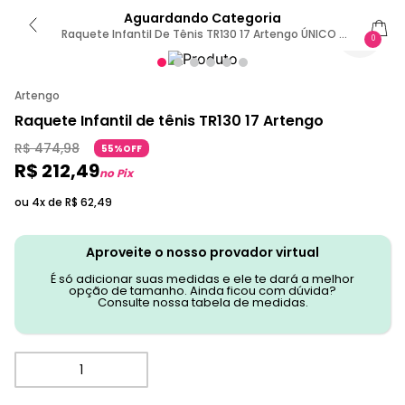
Aguardando Categoria
Raquete Infantil De Tênis TR130 17 Artengo ÚNICO /
0
Azul
Artengo
Raquete Infantil de tênis TR130 17 Artengo
R$
474
,
98
55%OFF
R$
212
,
49
no Pix
ou 4x de
R$
62
,
49
Aproveite o nosso provador virtual
É só adicionar suas medidas e ele te dará a melhor
opção de tamanho. Ainda ficou com dúvida?
Consulte nossa tabela de medidas.