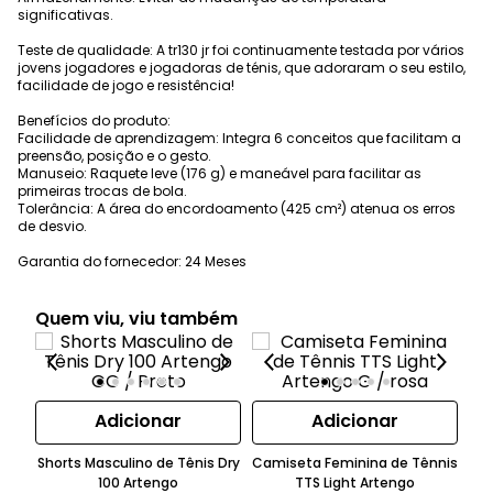
significativas.
Teste de qualidade: A tr130 jr foi continuamente testada por vários
jovens jogadores e jogadoras de ténis, que adoraram o seu estilo,
facilidade de jogo e resistência!
Benefícios do produto:
Facilidade de aprendizagem: Integra 6 conceitos que facilitam a
preensão, posição e o gesto.
Manuseio: Raquete leve (176 g) e maneável para facilitar as
primeiras trocas de bola.
Tolerância: A área do encordoamento (425 cm²) atenua os erros
de desvio.
Garantia do fornecedor: 24 Meses
Quem viu, viu também
Adicionar
Adicionar
Shorts Masculino de Tênis Dry
Camiseta Feminina de Tênnis
Cam
100 Artengo
TTS Light Artengo