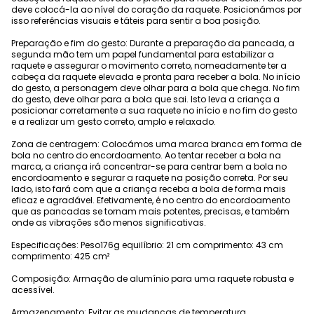
deve colocá-la ao nível do coração da raquete. Posicionámos por
isso referências visuais e táteis para sentir a boa posição.
Preparação e fim do gesto: Durante a preparação da pancada, a
segunda mão tem um papel fundamental para estabilizar a
raquete e assegurar o movimento correto, nomeadamente ter a
cabeça da raquete elevada e pronta para receber a bola. No início
do gesto, a personagem deve olhar para a bola que chega. No fim
do gesto, deve olhar para a bola que sai. Isto leva a criança a
posicionar corretamente a sua raquete no início e no fim do gesto
e a realizar um gesto correto, amplo e relaxado.
Zona de centragem: Colocámos uma marca branca em forma de
bola no centro do encordoamento. Ao tentar receber a bola na
marca, a criança irá concentrar-se para centrar bem a bola no
encordoamento e segurar a raquete na posição correta. Por seu
lado, isto fará com que a criança receba a bola de forma mais
eficaz e agradável. Efetivamente, é no centro do encordoamento
que as pancadas se tornam mais potentes, precisas, e também
onde as vibrações são menos significativas.
Especificações: Peso176g equilíbrio: 21 cm comprimento: 43 cm
comprimento: 425 cm²
Composição: Armação de alumínio para uma raquete robusta e
acessível.
Armazenamento: Evitar as mudanças de temperatura