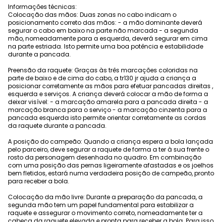
Informações técnicas:
Colocação das mãos: Duas zonas no cabo indicam o
posicionamento correto das mãos: - a mão dominante deverá
segurar o cabo em baixo na parte não marcada - a segunda
mão, nomeadamente para a esquerda, deverá segurar em cima
na parte estriada. Isto permite uma boa potência e estabilidade
durante a pancada.
Preensão da raquete: Graças às três marcações coloridas na
parte de baixo e de cima do cabo, a tr130 jr ajuda a criança a
posicionar corretamente as mãos para efetuar pancadas direitas ,
esquerda e serviços. A criança deverá colocar a mão de forma a
deixar visível: - a marcação amarela para a pancada direita - a
marcação branca para o serviço - a marcação cinzenta para a
pancada esquerda isto permite orientar corretamente as cordas
da raquete durante a pancada.
A posição do campeão: Quando a criança espera a bola lançada
pelo parceiro, deve segurar a raquete de forma a ter à sua frente o
rosto da personagem desenhada no quadro. Em combinação
com uma posição das pernas ligeiramente afastadas e os joelhos
bem fletidos, estará numa verdadeira posição de campeão, pronto
para receber a bola.
Colocação da mão livre: Durante a preparação da pancada, a
segunda mão tem um papel fundamental para estabilizar a
raquete e assegurar o movimento correto, nomeadamente ter a
cabeça da raquete elevada e pronta para receber a bola. Para isso