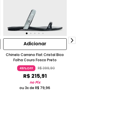
Adicionar
Adicionar
Chinelo Carrano Flat Cristal Bico
Scarpin Slingback Carrano 41701
Folha Couro Fosco Preto
Boneca Couro E Tela Preto
R$
399
,
90
R$
799
,
90
46%OFF
55%OFF
R$
215
,
91
R$
359
,
95
no Pix
no Pix
ou 3x de
R$
79
,
96
ou 5x de
R$
79
,
99