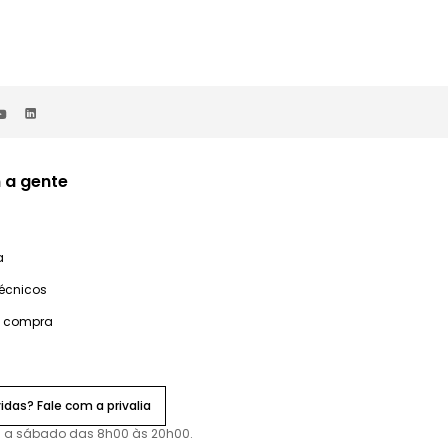
 a gente
a
técnicos
e compra
idas? Fale com a privalia
 a sábado das 8h00 às 20h00.