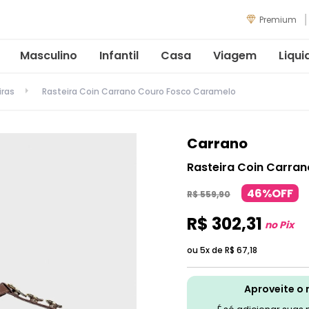
Premium
Masculino
Infantil
Casa
Viagem
Liqui
iras
Rasteira Coin Carrano Couro Fosco Caramelo
Carrano
Rasteira Coin Carra
46%OFF
R$
559
,
90
R$
302
,
31
no Pix
ou 5x de
R$
67
,
18
Aproveite o 