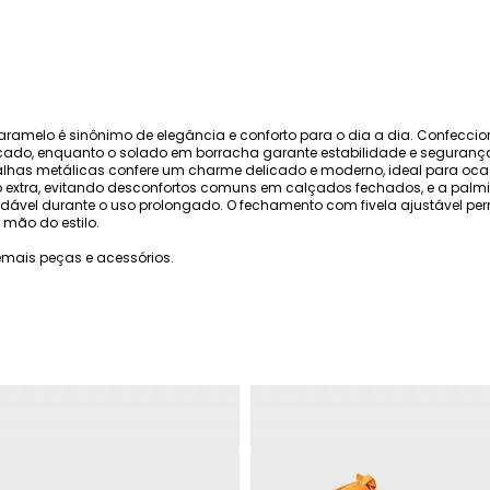
aramelo é sinônimo de elegância e conforto para o dia a dia. Confec
ticado, enquanto o solado em borracha garante estabilidade e seguranç
lhas metálicas confere um charme delicado e moderno, ideal para ocas
 extra, evitando desconfortos comuns em calçados fechados, e a palmi
vel durante o uso prolongado. O fechamento com fivela ajustável perm
 mão do estilo.
mais peças e acessórios.