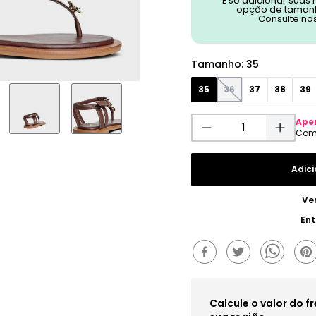
É só adicionar suas
opção de tamanh
Consulte no
Tamanho
:
35
35
36
37
38
39
Ape
Adici
Ve
Ent