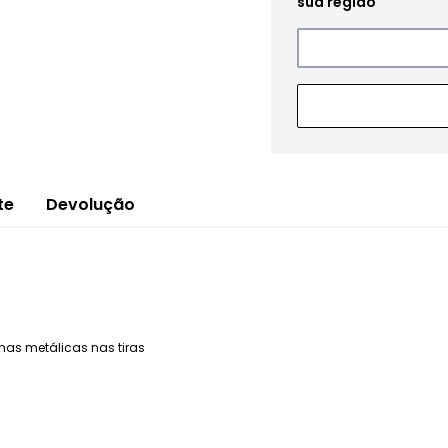
te
Devolução
has metálicas nas tiras