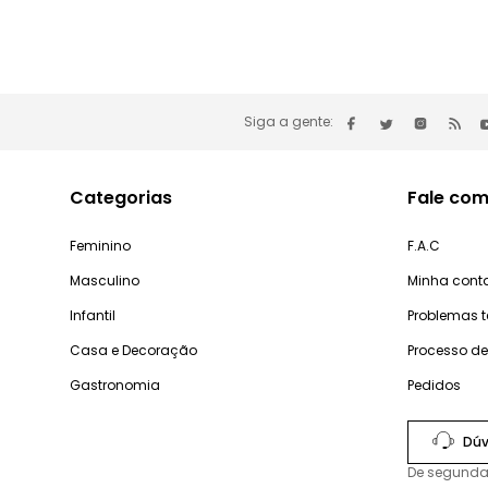
Siga a gente:
Categorias
Fale com
Feminino
F.A.C
Masculino
Minha cont
Infantil
Problemas 
Casa e Decoração
Processo d
Gastronomia
Pedidos
Dúv
De segunda