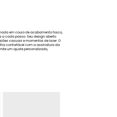
cionada em couro de acabamento fosco,
a a cada passo. Seu design aberto
iões casuais e momentos de lazer. O
lha confortável com a assinatura da
ite um ajuste personalizado,