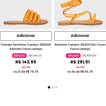
Adicionar
Adicionar
Chinelo Feminino Carrano 453009
Rasteira Carrano 453011 Flat Couro
Rasteiro Fosco Laranja
Fosco Laranja
R$
319
,
00
R$
539
,
90
55%OFF
46%OFF
R$
143
,
55
R$
291
,
51
no Pix
no Pix
ou 2x de
R$
79
,
75
ou 5x de
R$
64
,
78