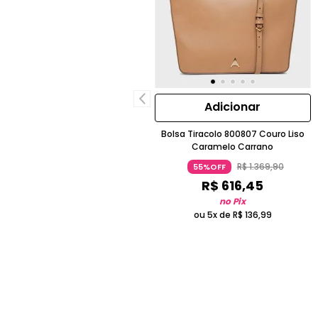
Adicionar
Bolsa Tiracolo 800807 Couro Liso
Caramelo Carrano
R$
1
.
369
,
90
55%OFF
R$
616
,
45
no Pix
ou 5x de
R$
136
,
99