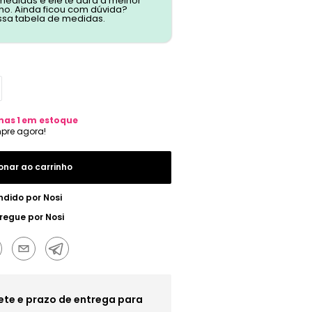
 medidas e ele te dará a melhor
o. Ainda ficou com dúvida?
ssa tabela de medidas.
nas
1
em estoque
onar ao carrinho
ndido por
Nosi
regue por
Nosi