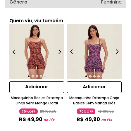
Gênero
Feminino
Quem viu, viu também
Adicionar
Adicionar
Macaquinho Basics Estampa
Macaquinho Estampa Onça
M
Onça Sem Manga Coral
Basics Sem Manga Lilás
M
R$
166
,
55
R$
166
,
55
70%OFF
70%OFF
R$
49
,
90
R$
49
,
90
no Pix
no Pix