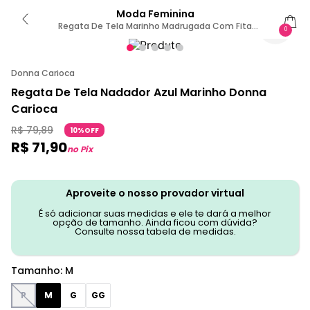
Moda Feminina
Regata De Tela Marinho Madrugada Com Fita
0
Emborrachada M / Azul
Donna Carioca
Regata De Tela Nadador Azul Marinho Donna
Carioca
R$
79
,
89
10%OFF
R$
71
,
90
no Pix
Aproveite o nosso provador virtual
É só adicionar suas medidas e ele te dará a melhor
opção de tamanho. Ainda ficou com dúvida?
Consulte nossa tabela de medidas.
Tamanho
:
M
P
M
G
GG