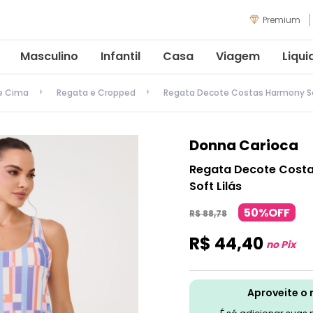
Premium
Masculino
Infantil
Casa
Viagem
Liqui
de Cima
Regata e Cropped
Regata Decote Costas Harmony Sol
Donna Carioca
Regata Decote Costa
Soft Lilás
50%OFF
R$
88
,
78
R$
44
,
40
no Pix
Aproveite o 