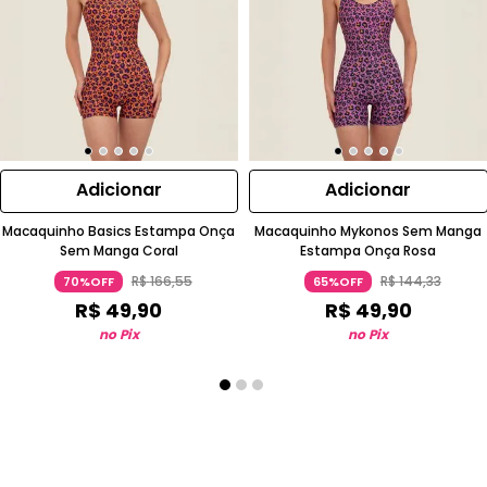
Adicionar
Adicionar
Macaquinho Basics Estampa Onça
Macaquinho Mykonos Sem Manga
Sem Manga Coral
Estampa Onça Rosa
R$
166
,
55
R$
144
,
33
70%OFF
65%OFF
R$
49
,
90
R$
49
,
90
no Pix
no Pix