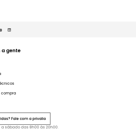
 a gente
a
técnicos
e compra
idas? Fale com a privalia
 a sábado das 8h00 às 20h00.