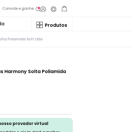
Convide e ganhe
da
Produtos
ta Poliamida Soft Lilás
s Harmony Solta Poliamida
nosso provador virtual