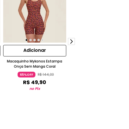
Adicionar
Adicionar
Macaquinho Mykonos Estampa
Cropped Lively Manga Curta Ver
Onça Sem Manga Coral
Donna Carioca
R$
144
,
33
R$
133
,
22
65%OFF
50%OFF
R$
49
,
90
R$
66
,
62
no Pix
no Pix