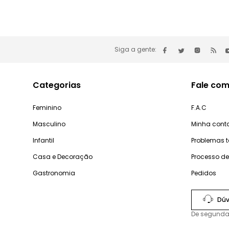
Siga a gente:
Categorias
Fale com
Feminino
F.A.C
Masculino
Minha cont
Infantil
Problemas 
Casa e Decoração
Processo d
Gastronomia
Pedidos
Dúv
De segunda