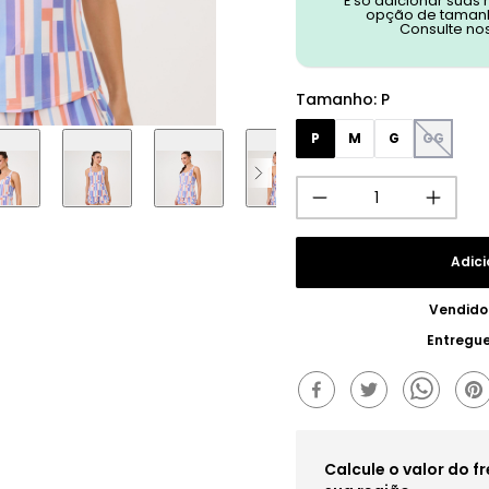
É só adicionar suas
opção de tamanh
Consulte no
Tamanho
:
P
P
M
G
GG
Adici
Vendido
Entregu