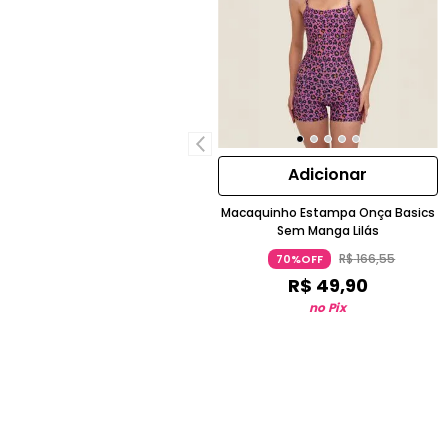
Adicionar
Macaquinho Estampa Onça Basics
Sem Manga Lilás
R$
166
,
55
70%OFF
R$
49
,
90
no Pix