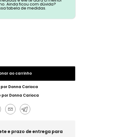
 medidas e ele te dará a melhor
o. Ainda ficou com dúvida?
ssa tabela de medidas.
onar ao carrinho
 por
Donna Carioca
e por
Donna Carioca