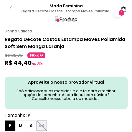
Moda Feminina
Regata Decote Costas Estampa Moves Poliamida
0
Soft P / Estampado
Donna Carioca
Regata Decote Costas Estampa Moves Poliamida
Soft Sem Manga Laranja
R$
88
,
78
50%OFF
R$
44
,
40
no Pix
Aproveite o nosso provador virtual
É só adicionar suas medidas e ele te dará a melhor
opção de tamanho. Ainda ficou com dúvida?
Consulte nossa tabela de medidas.
Tamanho
:
P
P
M
G
GG