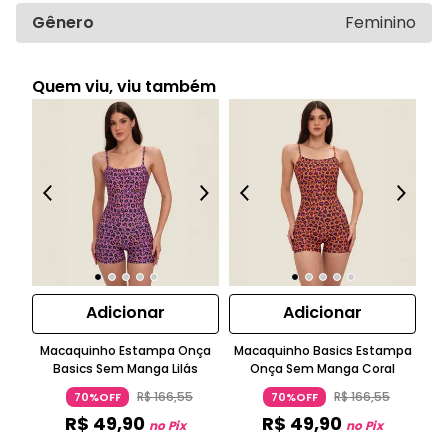
Gênero
Feminino
Quem viu, viu também
Adicionar
Adicionar
Macaquinho Estampa Onça
Macaquinho Basics Estampa
Basics Sem Manga Lilás
Onça Sem Manga Coral
E
R$
166
,
55
R$
166
,
55
70%OFF
70%OFF
R$
49
,
90
R$
49
,
90
no Pix
no Pix