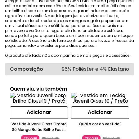
A Regata Justa Juvenil Malha Foil Cinza Gloss é uma peça que une
estilo e conforto com excelência. Seu tecido em malha foil oferece
um brilho discreto e um toque suave, garantindo uma sensação
agradável ao vestir. A modelagem justa valoriza a silhueta,
enquanto o decote redondo e as mangas regata proporcionam
um visual clássico e versátil. Ideal para ocasiões casuais na
primavera e verão, esta regata alia funcionalidade e estética,
sendo perfeita para quem busca um look moderno com um toque
sofisticado. A ausência de forro contribui para a leveza e frescor da
peça, tornando-a excelente para dias quentes.
O produto ofertado não acompanha demais peças e acessórios.
Composição
96% Poliéster e 4% Elastano
Quem viu, viu também
Adicionar
Adicionar
Vestido Juvenil Gloss Ombro
Qual a cor do vestido?
Ve
Só Manga Balão Brilho Festa
Prateado
R$
164
,
90
R$
214
,
90
71%OFF
71%OFF