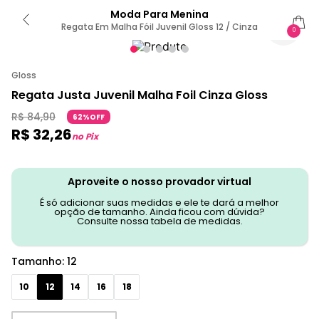
Moda Para Menina
Regata Em Malha Fóil Juvenil Gloss 12 / Cinza
0
Gloss
Regata Justa Juvenil Malha Foil Cinza Gloss
R$
84
,
90
62%OFF
R$
32
,
26
no Pix
Aproveite o nosso provador virtual
É só adicionar suas medidas e ele te dará a melhor
opção de tamanho. Ainda ficou com dúvida?
Consulte nossa tabela de medidas.
Tamanho
:
12
10
12
14
16
18