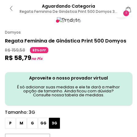
Aguardando Categoria
Regata Feminina De Ginástica Print 500 Domyos 3G
0
/ Preto
Domyos
Regata Feminina de Ginástica Print 500 Domyos
R$
159
,
58
63%OFF
R$
58
,
79
no Pix
Aproveite o nosso provador virtual
É só adicionar suas medidas e ele te dará a melhor
opção de tamanho. Ainda ficou com dúvida?
Consulte nossa tabela de medidas.
Tamanho
:
3G
P
M
G
GG
3G