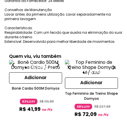
Garantia do Fornecedor: 24 Meses
Conselhos de Manutenção
Lavar antes da primeira utilização. Lavar separadamente na
primeira lavagem
Características:
Respirabilidade: Com um tecido que auxilia na eliminação do suor
durante o treino.
Extensível: Desenvolvido para melhor liberdade de movimentos.
Quem viu, viu também
Adicionar
Adicionar
Boné Cardio 500M Domyos
Top Feminino de Treino Shape
Mo
Domyos
R$
113
,
98
63%OFF
R$
227
,
98
68%OFF
R$
41
,
99
no Pix
R$
72
,
09
no Pix