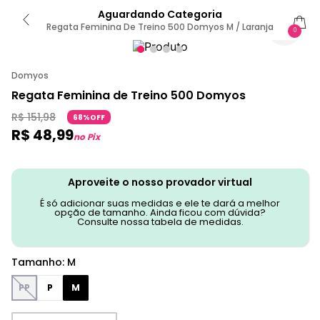
Aguardando Categoria
Regata Feminina De Treino 500 Domyos M / Laranja
0
Domyos
Regata Feminina de Treino 500 Domyos
R$
151
,
98
68%OFF
R$
48
,
99
no Pix
Aproveite o nosso provador virtual
É só adicionar suas medidas e ele te dará a melhor
opção de tamanho. Ainda ficou com dúvida?
Consulte nossa tabela de medidas.
Tamanho
:
M
PP
P
M