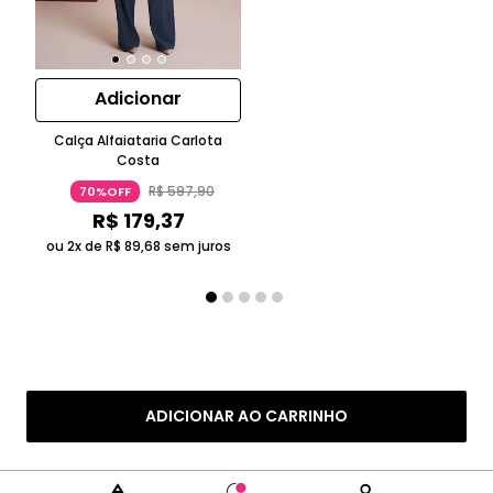
Adicionar
Calça Alfaiataria Carlota
Costa
R$
597
,
90
70%OFF
R$
179
,
37
ou 2x de
R$
89
,
68
sem juros
ADICIONAR AO CARRINHO