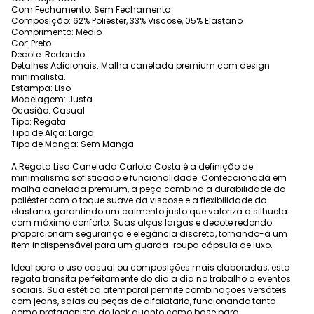
Com Fechamento: Sem Fechamento
Composição: 62% Poliéster, 33% Viscose, 05% Elastano
Comprimento: Médio
Cor: Preto
Decote: Redondo
Detalhes Adicionais: Malha canelada premium com design
minimalista.
Estampa: Liso
Modelagem: Justa
Ocasião: Casual
Tipo: Regata
Tipo de Alça: Larga
Tipo de Manga: Sem Manga
A Regata Lisa Canelada Carlota Costa é a definição de
minimalismo sofisticado e funcionalidade. Confeccionada em
malha canelada premium, a peça combina a durabilidade do
poliéster com o toque suave da viscose e a flexibilidade do
elastano, garantindo um caimento justo que valoriza a silhueta
com máximo conforto. Suas alças largas e decote redondo
proporcionam segurança e elegância discreta, tornando-a um
item indispensável para um guarda-roupa cápsula de luxo.
Ideal para o uso casual ou composições mais elaboradas, esta
regata transita perfeitamente do dia a dia no trabalho a eventos
sociais. Sua estética atemporal permite combinações versáteis
com jeans, saias ou peças de alfaiataria, funcionando tanto
como protagonista do look quanto como base para