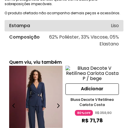
sobreposições impecáveis.
O produto ofertado não acompanha demais peças e acessórios.
Estampa
Liso
Composição
62% Poliéster, 33% Viscose, 05%
Elastano
Quem viu, viu também
Adicionar
V
Blusa Decote V Retilínea
Carlota Costa
R$
358
,
90
80%OFF
R$
71
,
78
o