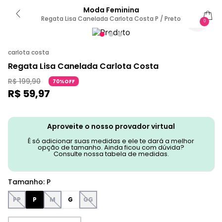
Moda Feminina
Regata Lisa Canelada Carlota Costa P / Preto
0
carlota costa
Regata Lisa Canelada Carlota Costa
R$
199
,
90
70%OFF
R$
59
,
97
Aproveite o nosso provador virtual
É só adicionar suas medidas e ele te dará a melhor
opção de tamanho. Ainda ficou com dúvida?
Consulte nossa tabela de medidas.
Tamanho
:
P
PP
P
M
G
GG