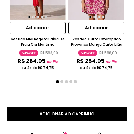
Adicionar
Adicionar
Vestido Midi Regata Saída De
Vestido Curto Estampado
T
Praia Cia Marítima
Provence Manga Curta Lilás
R$
598
,
00
R$
598
,
00
53%OFF
53%OFF
R$
284
,
05
R$
284
,
05
no Pix
no Pix
ou 4x de
R$
74
,
75
ou 4x de
R$
74
,
75
ADICIONAR AO CARRINHO