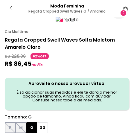
Moda Feminina
Regata Cropped Swell Waves G / Amarelo
0
Cia Marítima
Regata Cropped Swell Waves Solta Moletom
Amarelo Claro
R$
228
,
00
62%OFF
R$
86
,
45
no Pix
Aproveite o nosso provador virtual
É só adicionar suas medidas e ele te dará a melhor
opção de tamanho. Ainda ficou com dúvida?
Consulte nossa tabela de medidas.
Tamanho
:
G
P
M
G
GG