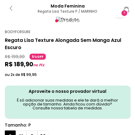
Moda Feminina
Regata Lisa Texture P / MARINHO
0
BODYFORSURE
Regata Lisa Texture Alongada Sem Manga Azul
Escuro
R$
199
,
90
5%OFF
R$
189
,
90
no Pix
ou 2x de
R$
99
,
95
Aproveite o nosso provador virtual
É só adicionar suas medidas e ele te dará a melhor
opção de tamanho. Ainda ficou com dúvida?
Consulte nossa tabela de medidas.
Tamanho
:
P