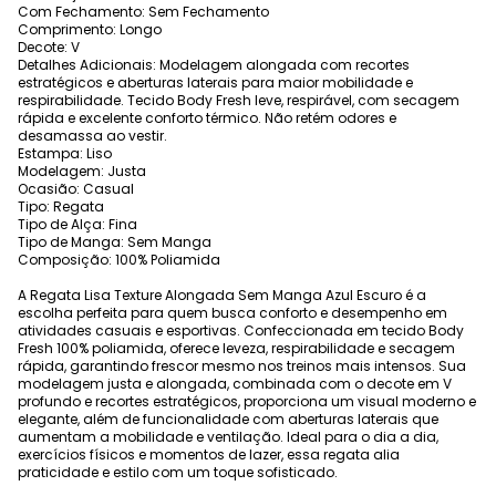
Com Fechamento: Sem Fechamento
Comprimento: Longo
Decote: V
Detalhes Adicionais: Modelagem alongada com recortes
estratégicos e aberturas laterais para maior mobilidade e
respirabilidade. Tecido Body Fresh leve, respirável, com secagem
rápida e excelente conforto térmico. Não retém odores e
desamassa ao vestir.
Estampa: Liso
Modelagem: Justa
Ocasião: Casual
Tipo: Regata
Tipo de Alça: Fina
Tipo de Manga: Sem Manga
Composição: 100% Poliamida
A Regata Lisa Texture Alongada Sem Manga Azul Escuro é a
escolha perfeita para quem busca conforto e desempenho em
atividades casuais e esportivas. Confeccionada em tecido Body
Fresh 100% poliamida, oferece leveza, respirabilidade e secagem
rápida, garantindo frescor mesmo nos treinos mais intensos. Sua
modelagem justa e alongada, combinada com o decote em V
profundo e recortes estratégicos, proporciona um visual moderno e
elegante, além de funcionalidade com aberturas laterais que
aumentam a mobilidade e ventilação. Ideal para o dia a dia,
exercícios físicos e momentos de lazer, essa regata alia
praticidade e estilo com um toque sofisticado.