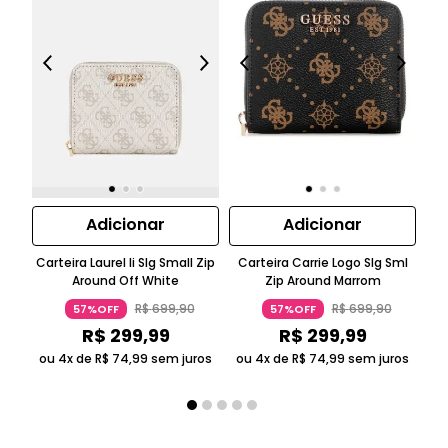
Adicionar
Adicionar
Carteira Laurel Ii Slg Small Zip
Carteira Carrie Logo Slg Sml
Ca
Around Off White
Zip Around Marrom
R$
699
,
90
R$
699
,
90
57%OFF
57%OFF
R$
299
,
99
R$
299
,
99
ou 4x de
R$
74
,
99
sem juros
ou 4x de
R$
74
,
99
sem juros