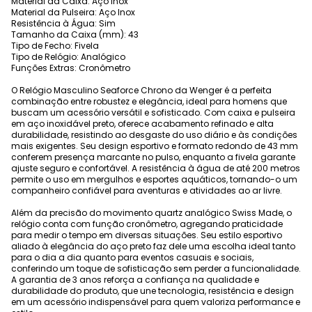
Material da Caixa: Aço Inox
Material da Pulseira: Aço Inox
Resistência à Água: Sim
Tamanho da Caixa (mm): 43
Tipo de Fecho: Fivela
Tipo de Relógio: Analógico
Funções Extras: Cronômetro
O Relógio Masculino Seaforce Chrono da Wenger é a perfeita
combinação entre robustez e elegância, ideal para homens que
buscam um acessório versátil e sofisticado. Com caixa e pulseira
em aço inoxidável preto, oferece acabamento refinado e alta
durabilidade, resistindo ao desgaste do uso diário e às condições
mais exigentes. Seu design esportivo e formato redondo de 43 mm
conferem presença marcante no pulso, enquanto a fivela garante
ajuste seguro e confortável. A resistência à água de até 200 metros
permite o uso em mergulhos e esportes aquáticos, tornando-o um
companheiro confiável para aventuras e atividades ao ar livre.
Além da precisão do movimento quartz analógico Swiss Made, o
relógio conta com função cronômetro, agregando praticidade
para medir o tempo em diversas situações. Seu estilo esportivo
aliado à elegância do aço preto faz dele uma escolha ideal tanto
para o dia a dia quanto para eventos casuais e sociais,
conferindo um toque de sofisticação sem perder a funcionalidade.
A garantia de 3 anos reforça a confiança na qualidade e
durabilidade do produto, que une tecnologia, resistência e design
em um acessório indispensável para quem valoriza performance e