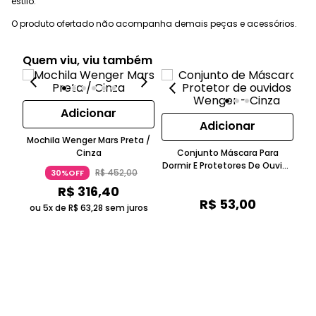
estilo.
O produto ofertado não acompanha demais peças e acessórios.
Quem viu, viu também
Adicionar
Adicionar
Mochila Wenger Mars Preta /
Cinza
Conjunto Máscara Para
Dormir E Protetores De Ouvido
R$
452
,
00
30%OFF
Em Poliéster Velo Ultra Macio
R$
316
,
40
Cinza Wenger
R$
53
,
00
ou 5x de
R$
63
,
28
sem juros
o