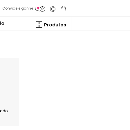
Convide e ganhe
da
Produtos
jado