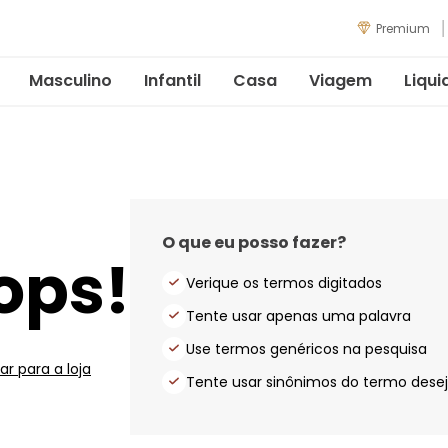
Premium
Masculino
Infantil
Casa
Viagem
Liqui
O que eu posso fazer?
ops!
Verique os termos digitados
Tente usar apenas uma palavra
Use termos genéricos na pesquisa
ar para a loja
Tente usar sinônimos do termo dese