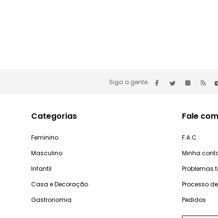
Siga a gente:
Categorias
Fale com
Feminino
F.A.C
Masculino
Minha cont
Infantil
Problemas 
Casa e Decoração
Processo d
Gastronomia
Pedidos