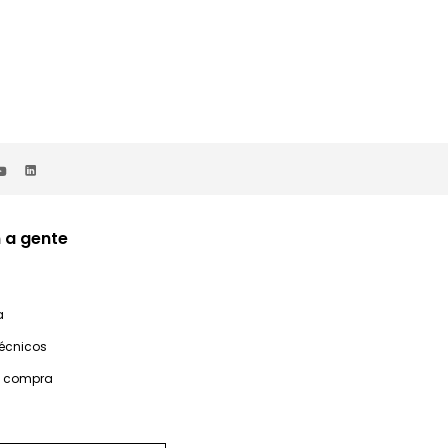
 a gente
a
técnicos
e compra