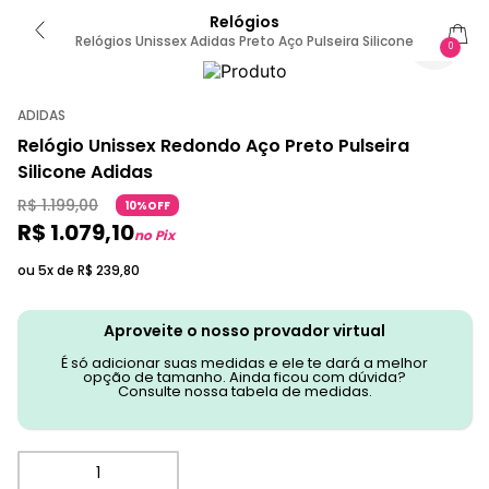
Relógios
Relógios Unissex Adidas Preto Aço Pulseira Silicone
0
ADIDAS
Relógio Unissex Redondo Aço Preto Pulseira
Silicone Adidas
R$
1
.
199
,
00
10%OFF
R$
1
.
079
,
10
no Pix
ou 5x de
R$
239
,
80
Aproveite o nosso provador virtual
É só adicionar suas medidas e ele te dará a melhor
opção de tamanho. Ainda ficou com dúvida?
Consulte nossa tabela de medidas.