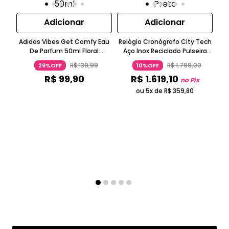
Adicionar
Adicionar
R
Adidas Vibes Get Comfy Eau
Relógio Cronógrafo City Tech
De Parfum 50ml Floral
Aço Inox Reciclado Pulseira
Ambarado Longa Duração
Resina Preto Adidas
R$
139
,
99
R$
1
.
799
,
00
29%OFF
10%OFF
Vegano ADIDAS
R$
99
,
90
R$
1
.
619
,
10
no Pix
ou 5x de
R$
359
,
80