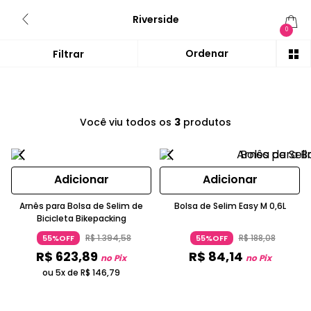
Riverside
0
Você viu todos os
3
produtos
Adicionar
Adicionar
Arnês para Bolsa de Selim de
Bolsa de Selim Easy M 0,6L
Bicicleta Bikepacking
R$
1
.
394
,
58
R$
188
,
08
55%OFF
55%OFF
R$
623
,
89
R$
84
,
14
no Pix
no Pix
ou 5x de
R$
146
,
79