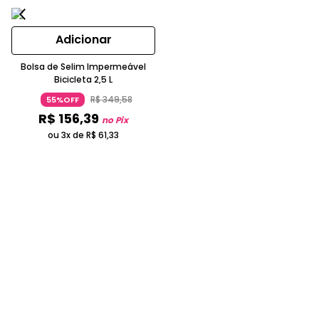
Adicionar
Bolsa de Selim Impermeável
Bicicleta 2,5 L
R$
349
,
58
55%OFF
R$
156
,
39
no Pix
ou 3x de
R$
61
,
33