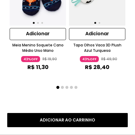
Adicionar
Adicionar
Meia Menino Soquete Cano
Tapa Olhos Vaca 3D Plush
Médio Urso Mano
Azul Turquesa
R$
19
,
90
R$
49
,
90
43%OFF
43%OFF
R$
11
,
30
R$
28
,
40
ADICIONAR AO CARRINHO