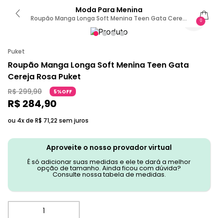
Moda Para Menina
Roupão Manga Longa Soft Menina Teen Gata Cereja
0
UN
Puket
Roupão Manga Longa Soft Menina Teen Gata
Cereja Rosa Puket
R$
299
,
90
5%OFF
R$
284
,
90
ou 4x de
R$
71
,
22
sem juros
Aproveite o nosso provador virtual
É só adicionar suas medidas e ele te dará a melhor
opção de tamanho. Ainda ficou com dúvida?
Consulte nossa tabela de medidas.