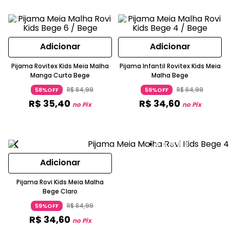
Adicionar
Adicionar
Pijama Rovitex Kids Meia Malha
Pijama Infantil Rovitex Kids Meia
Manga Curta Bege
Malha Bege
R$
84
,
99
R$
84
,
99
58%OFF
59%OFF
R$
35
,
40
R$
34
,
60
no Pix
no Pix
Adicionar
Pijama Rovi Kids Meia Malha
Bege Claro
R$
84
,
99
59%OFF
R$
34
,
60
no Pix