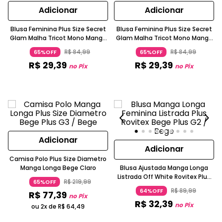
Adicionar
Adicionar
Blusa Feminina Plus Size Secret
Blusa Feminina Plus Size Secret
Glam Malha Tricot Mono Manga
Glam Malha Tricot Mono Manga
Curta Laranja
Curta Amarelo Escuro
R$
84
,
99
R$
84
,
99
65%OFF
65%OFF
R$
29
,
39
R$
29
,
39
no Pix
no Pix
Adicionar
Adicionar
Camisa Polo Plus Size Diametro
Manga Longa Bege Claro
Blusa Ajustada Manga Longa
Listrada Off White Rovitex Plus
R$
219
,
99
65%OFF
Size
R$
89
,
99
64%OFF
R$
77
,
39
no Pix
R$
32
,
39
no Pix
ou 2x de
R$
64
,
49