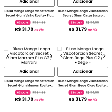
Adicionar
Adicionar
Blusa Manga Longa Viscotorcion
Blusa Manga Longa Viscotorcion
Secret Glam Vinho Rovitex Plus
Secret Glam Cinza Escuro
Size
Rovitex Plus Size
R$
84
,
99
R$
84
,
99
63%OFF
63%OFF
R$
31
,
79
R$
31
,
79
no Pix
no Pix
Adicionar
Adicionar
Blusa Manga Longa Viscotorcion
Blusa Manga Longa Viscotorcion
Secret Glam Marrom Rovitex
Secret Glam Bege Claro Rovitex
Plus Size
Plus Size
R$
84
,
99
R$
84
,
99
63%OFF
63%OFF
R$
31
,
79
R$
31
,
79
no Pix
no Pix