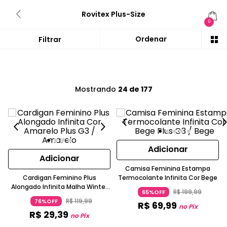
Rovitex Plus-Size
0
Mostrando
24 de 177
Adicionar
Adicionar
Camisa Feminina Estampa
Cardigan Feminino Plus
Termocolante Infinita Cor Bege
Alongado Infinita Malha Winter
R$
199
,
99
65%OFF
Manga Longa Amarelo Claro
R$
119
,
99
76%OFF
R$
69
,
99
no Pix
R$
29
,
39
no Pix