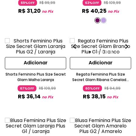
R$
99
,
99
R$
109
,
99
69%OFF
63%OFF
R$
31
,
20
R$
40
,
25
no Pix
no Pix
Adicionar
Adicionar
Shorts Feminino Plus Size Secret
Regata Feminina Plus Size
Glam Malha Laranja
Secret Glam Ribana Canelada
Sem Manga Branco
R$
109
,
99
R$
94
,
99
67%OFF
60%OFF
R$
36
,
14
R$
38
,
15
no Pix
no Pix