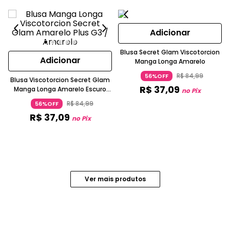
Adicionar
Blusa Secret Glam Viscotorcion
Adicionar
Manga Longa Amarelo
R$
84
,
99
56%OFF
Blusa Viscotorcion Secret Glam
R$
37
,
09
Manga Longa Amarelo Escuro
no Pix
Rovitex Plus Size
R$
84
,
99
56%OFF
R$
37
,
09
no Pix