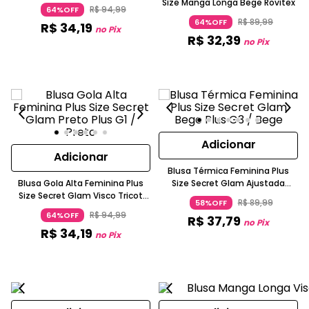
Size Manga Longa Bege Rovitex
R$
94
,
99
64%OFF
R$
89
,
99
64%OFF
R$
34
,
19
no Pix
R$
32
,
39
no Pix
Adicionar
Adicionar
Blusa Térmica Feminina Plus
Blusa Gola Alta Feminina Plus
Size Secret Glam Ajustada
Size Secret Glam Visco Tricot
Malha Térmica Manga Longa
R$
89
,
99
58%OFF
Manga Curta Preto
Bege Claro
R$
94
,
99
64%OFF
R$
37
,
79
no Pix
R$
34
,
19
no Pix