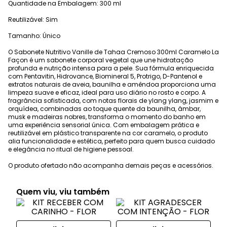
Quantidade na Embalagem: 300 ml
Reutilizável: Sim
Tamanho: Único
O Sabonete Nutritivo Vanille de Tahaa Cremoso 300ml Caramelo La
Façon é um sabonete corporal vegetal que une hidratação
profunda e nutrição intensa para a pele. Sua fórmula enriquecida
com Pentavitin, Hidrovance, Biomineral 5, Protrigo, D-Pantenol e
extratos naturais de aveia, baunilha e amêndoa proporciona uma
limpeza suave e eficaz, ideal para uso diário no rosto e corpo. A
fragrância sofisticada, com notas florais de ylang ylang, jasmim e
orquídea, combinadas ao toque quente da baunilha, âmbar,
musk e madeiras nobres, transforma o momento do banho em
uma experiência sensorial única. Com embalagem prática e
reutilizável em plástico transparente na cor caramelo, o produto
alia funcionalidade e estética, perfeito para quem busca cuidado
e elegância no ritual de higiene pessoal.
O produto ofertado não acompanha demais peças e acessórios.
Quem viu, viu também