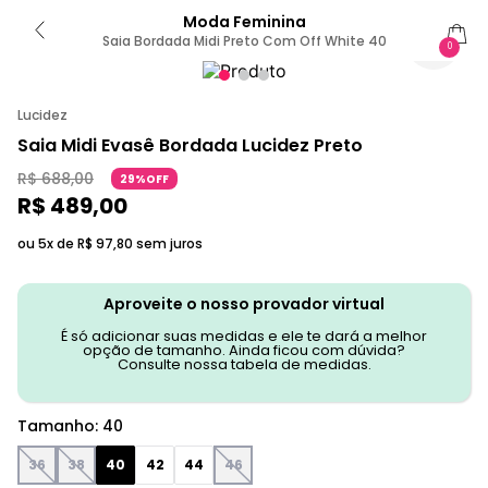
Moda Feminina
Saia Bordada Midi Preto Com Off White 40
0
Lucidez
Saia Midi Evasê Bordada Lucidez Preto
R$
688
,
00
29%OFF
R$
489
,
00
ou 5x de
R$
97
,
80
sem juros
Aproveite o nosso provador virtual
É só adicionar suas medidas e ele te dará a melhor
opção de tamanho. Ainda ficou com dúvida?
Consulte nossa tabela de medidas.
Tamanho
:
40
36
38
40
42
44
46