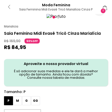
Moda Feminina
Saia Feminina Midi Evasê Tricô Marialícia Cinza P
0
Marialicia
Saia Feminina Midi Evasê Tricô Cinza Marialícia
R$
169
,
90
50%OFF
R$
84
,
95
Aproveite o nosso provador virtual
É só adicionar suas medidas e ele te dará a melhor
opção de tamanho. Ainda ficou com dúvida?
Consulte nossa tabela de medidas.
Tamanho
:
P
P
M
G
GG