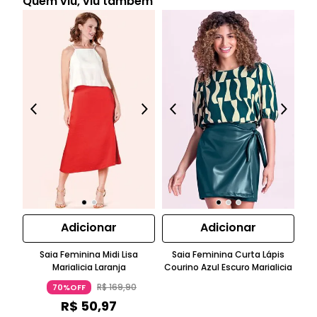
Quem viu, viu também
Adicionar
Adicionar
Saia Feminina Midi Lisa
Saia Feminina Curta Lápis
Marialicia Laranja
Courino Azul Escuro Marialicia
Tr
R$
169
,
90
70%OFF
R$
50
,
97