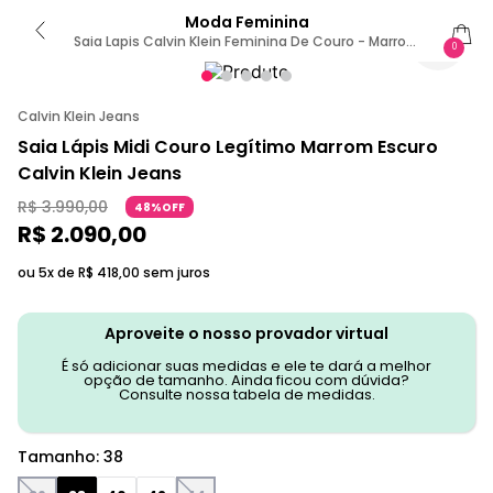
Moda Feminina
Saia Lapis Calvin Klein Feminina De Couro - Marrom
0
38
Calvin Klein Jeans
Saia Lápis Midi Couro Legítimo Marrom Escuro
Calvin Klein Jeans
R$
3
.
990
,
00
48%OFF
R$
2
.
090
,
00
ou 5x de
R$
418
,
00
sem juros
Aproveite o nosso provador virtual
É só adicionar suas medidas e ele te dará a melhor
opção de tamanho. Ainda ficou com dúvida?
Consulte nossa tabela de medidas.
Tamanho
:
38