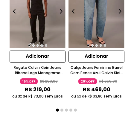
Adicionar
Adicionar
Regata Calvin Klein Jeans
Calça Jeans Feminina Barrel
Ca
Ribana Logo Monograma
Com Pence Azul Calvin Klein
Sk
Preto
Jeans
R$
259
,
00
R$
659
,
00
15%OFF
29%OFF
R$
219
,
00
R$
469
,
00
ou 3x de
R$
73
,
00
sem juros
ou 5x de
R$
93
,
80
sem juros