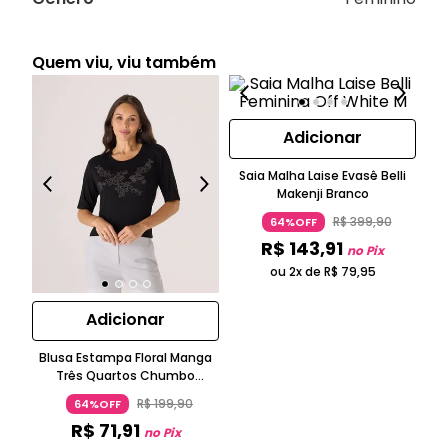
Quem viu, viu também
Adicionar
Saia Malha Laise Evasê Belli
Makenji Branco
R$
399
,
90
64%OFF
R$
143
,
91
no Pix
ou 2x de
R$
79
,
95
Adicionar
Blusa Estampa Floral Manga
Três Quartos Chumbo
Makenji
R$
199
,
90
64%OFF
R$
71
,
91
no Pix