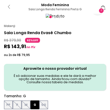
Moda Feminina
Saia Longa Renda Feminina Preta G
0
Makenji
Saia Longa Renda Evasê Chumbo
R$
379
,
90
62%OFF
R$
143
,
91
no Pix
ou 2x de
R$
79
,
95
Aproveite o nosso provador virtual
É só adicionar suas medidas e ele te dará a melhor
opção de tamanho. Ainda ficou com dúvida?
Consulte nossa tabela de medidas.
Tamanho
:
G
PP
P
M
G
GG