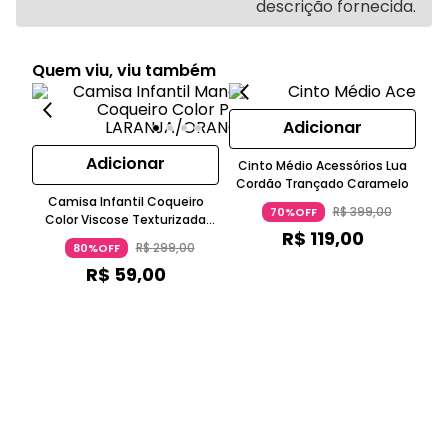
descrição fornecida.
Quem viu, viu também
Adicionar
Adicionar
Cinto Médio Acessórios Lua
Cordão Trançado Caramelo
Camisa Infantil Coqueiro
J
R$
399
,
00
70%OFF
Color Viscose Texturizada
R$
119
,
00
Manga Curta Laranja
R$
299
,
00
80%OFF
R$
59
,
00
o