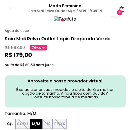
Moda Feminina
Saia Midi Relva Outlet M/M / VERDE/GREEN
0
Água de coco
Saia Midi Relva Outlet Lápis Drapeada Verde
R$
598
,
00
70%OFF
R$
179
,
00
ou 2x de
R$
89
,
50
sem juros
Aproveite o nosso provador virtual
É só adicionar suas medidas e ele te dará a melhor
opção de tamanho. Ainda ficou com dúvida?
Consulte nossa tabela de medidas.
Tamanho
:
M/M
G/L
GG/XL
M/M
P/S
PP/XS