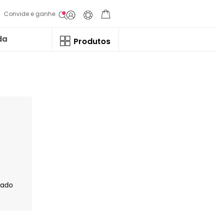
Convide e ganhe
da
Produtos
jado