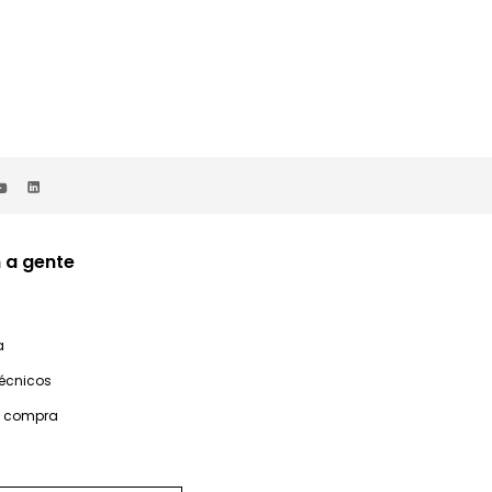
 a gente
a
técnicos
e compra