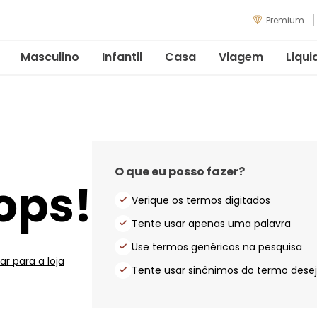
Premium
Masculino
Infantil
Casa
Viagem
Liqui
O que eu posso fazer?
ops!
Verique os termos digitados
Tente usar apenas uma palavra
Use termos genéricos na pesquisa
ar para a loja
Tente usar sinônimos do termo dese