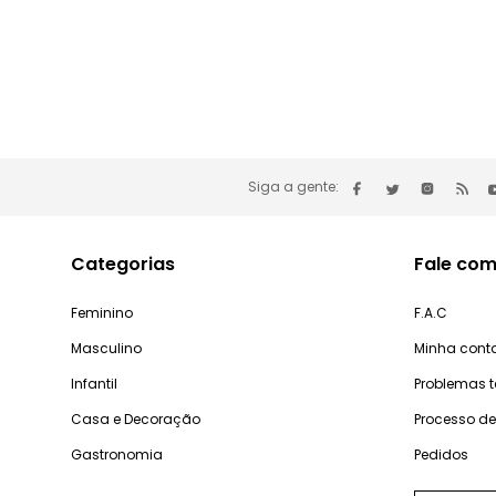
Siga a gente:
Categorias
Fale com
Feminino
F.A.C
Masculino
Minha cont
Infantil
Problemas 
Casa e Decoração
Processo d
Gastronomia
Pedidos