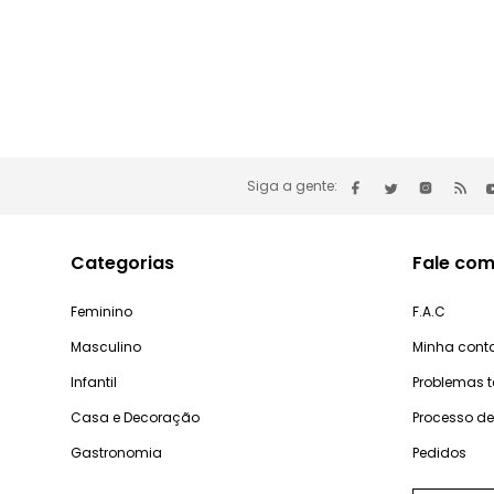
Siga a gente:
Categorias
Fale com
Feminino
F.A.C
Masculino
Minha cont
Infantil
Problemas 
Casa e Decoração
Processo d
Gastronomia
Pedidos