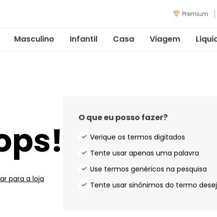
Premium
Masculino
Infantil
Casa
Viagem
Liqui
O que eu posso fazer?
ops!
Verique os termos digitados
Tente usar apenas uma palavra
Use termos genéricos na pesquisa
ar para a loja
Tente usar sinônimos do termo dese