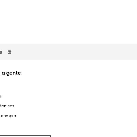
 a gente
a
técnicos
e compra