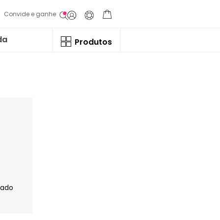
Convide e ganhe
da
Produtos
jado