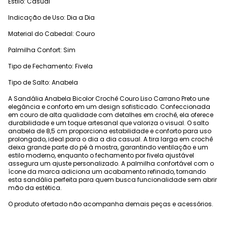
Estilo: Casual
Indicação de Uso: Dia a Dia
Material do Cabedal: Couro
Palmilha Confort: Sim
Tipo de Fechamento: Fivela
Tipo de Salto: Anabela
A Sandália Anabela Bicolor Crochê Couro Liso Carrano Preto une
elegância e conforto em um design sofisticado. Confeccionada
em couro de alta qualidade com detalhes em crochê, ela oferece
durabilidade e um toque artesanal que valoriza o visual. O salto
anabela de 8,5 cm proporciona estabilidade e conforto para uso
prolongado, ideal para o dia a dia casual. A tira larga em crochê
deixa grande parte do pé à mostra, garantindo ventilação e um
estilo moderno, enquanto o fechamento por fivela ajustável
assegura um ajuste personalizado. A palmilha confortável com o
ícone da marca adiciona um acabamento refinado, tornando
esta sandália perfeita para quem busca funcionalidade sem abrir
mão da estética.
O produto ofertado não acompanha demais peças e acessórios.