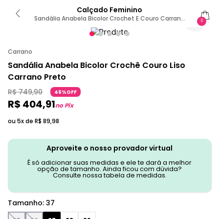
Calçado Feminino
Sandália Anabela Bicolor Crochet E Couro Carrano
0
154113 37 / Preto
Carrano
Sandália Anabela Bicolor Crochê Couro Liso
Carrano Preto
R$
749
,
90
46%OFF
R$
404
,
91
no Pix
ou 5x de
R$
89
,
98
Aproveite o nosso provador virtual
É só adicionar suas medidas e ele te dará a melhor
opção de tamanho. Ainda ficou com dúvida?
Consulte nossa tabela de medidas.
Tamanho
:
37