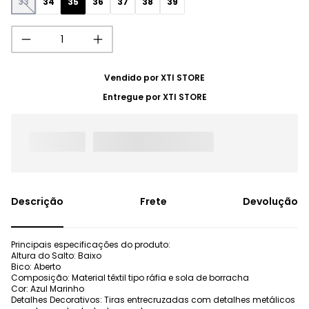
33
34
35
36
37
38
39
Vendido por
XTI STORE
Entregue por
XTI STORE
Frete
Devolução
Principais especificações do produto:
Altura do Salto: Baixo
Bico: Aberto
Composição: Material têxtil tipo ráfia e sola de borracha
Cor: Azul Marinho
Detalhes Decorativos: Tiras entrecruzadas com detalhes metálicos