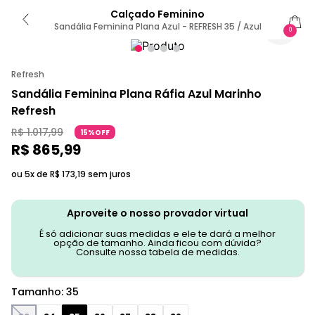
Calçado Feminino
Sandália Feminina Plana Azul - REFRESH 35 / Azul
0
Refresh
Sandália Feminina Plana Ráfia Azul Marinho
Refresh
R$
1
.
017
,
99
15%OFF
R$
865
,
99
ou 5x de
R$
173
,
19
sem juros
Aproveite o nosso provador virtual
É só adicionar suas medidas e ele te dará a melhor
opção de tamanho. Ainda ficou com dúvida?
Consulte nossa tabela de medidas.
Tamanho
:
35