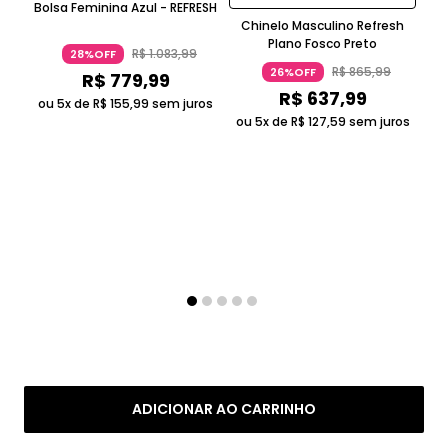
Bolsa Feminina Azul - REFRESH
Chinelo Masculino Refresh
Plano Fosco Preto
R$
1
.
083
,
99
28%OFF
R$
865
,
99
26%OFF
R$
779
,
99
R$
637
,
99
ou 5x de
R$
155
,
99
sem juros
ou
ou 5x de
R$
127
,
59
sem juros
ADICIONAR AO CARRINHO