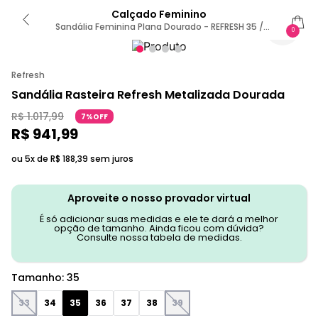
Calçado Feminino
Sandália Feminina Plana Dourado - REFRESH 35 /
0
Dourado
Refresh
Sandália Rasteira Refresh Metalizada Dourada
R$
1
.
017
,
99
7%OFF
R$
941
,
99
ou 5x de
R$
188
,
39
sem juros
Aproveite o nosso provador virtual
É só adicionar suas medidas e ele te dará a melhor
opção de tamanho. Ainda ficou com dúvida?
Consulte nossa tabela de medidas.
Tamanho
:
35
33
34
35
36
37
38
39