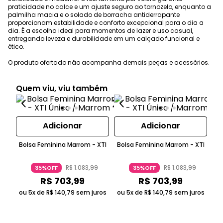
praticidade no calce e um ajuste seguro ao tornozelo, enquanto a
palmilha macia e o solado de borracha antiderrapante
proporcionam estabilidade e conforto excepcional para o dia a
dia. É a escolha ideal para momentos de lazer e uso casual,
entregando leveza e durabilidade em um calçado funcional e
ético.
O produto ofertado não acompanha demais peças e acessórios.
Quem viu, viu também
Adicionar
Adicionar
Bolsa Feminina Marrom - XTI
Bolsa Feminina Marrom - XTI
Bo
R$
1
.
083
,
99
R$
1
.
083
,
99
35%OFF
35%OFF
R$
703
,
99
R$
703
,
99
ou 5x de
R$
140
,
79
sem juros
ou 5x de
R$
140
,
79
sem juros
ou