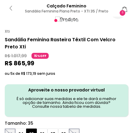
Calçado Feminino
Sandália Feminina Plana Preto - XTI 35 / Preto
0
Xti
Sandália Feminina Rasteira Têxtil Com Velcro
Preto Xti
R$
1
.
017
,
99
15%OFF
R$
865
,
99
ou 5x de
R$
173
,
19
sem juros
Aproveite o nosso provador virtual
É só adicionar suas medidas e ele te dará a melhor
opção de tamanho. Ainda ficou com dúvida?
Consulte nossa tabela de medidas.
Tamanho
:
35