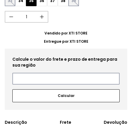
33
34
35
36
37
38
39
Vendido por
XTI STORE
Entregue por
XTI STORE
Frete
Devolução