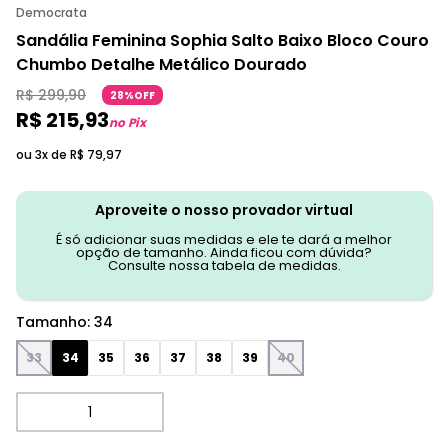
Democrata
Sandália Feminina Sophia Salto Baixo Bloco Couro
Chumbo Detalhe Metálico Dourado
R$
299
,
90
28%OFF
R$
215
,
93
no Pix
ou 3x de
R$
79
,
97
Aproveite o nosso provador virtual
É só adicionar suas medidas e ele te dará a melhor
opção de tamanho. Ainda ficou com dúvida?
Consulte nossa tabela de medidas.
Tamanho
:
34
33
34
35
36
37
38
39
40