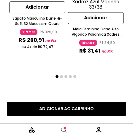
Adicionar
Adicionar
Sapato Masculino Dune Hi-
Soft 32 Mocassim Couro
Fosco Azul Democrata
Meia Feminina Cano Alto
R$
329
,
90
21%OFF
Algodão Poliamida Xadrez
R$
260
,
91
Azul Marinho 33/38
Co
no Pix
R$
34
,
90
10%OFF
Pol
ou 4x de
R$
72
,
47
R$
31
,
41
no Pix
ADICIONAR AO CARRINHO