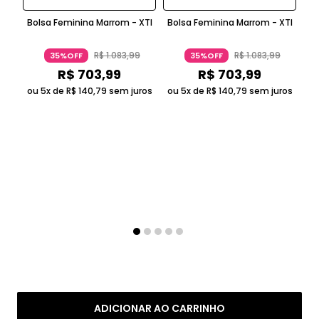
Bolsa Feminina Marrom - XTI
Bolsa Feminina Marrom - XTI
Bo
R$
1
.
083
,
99
R$
1
.
083
,
99
35%OFF
35%OFF
R$
703
,
99
R$
703
,
99
ou 5x de
R$
140
,
79
sem juros
ou 5x de
R$
140
,
79
sem juros
ou
ADICIONAR AO CARRINHO