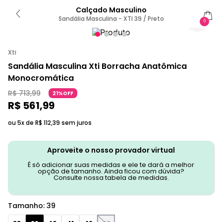
Calçado Masculino
Sandália Masculina - XTI 39 / Preto
0
Xti
Sandália Masculina Xti Borracha Anatômica
Monocromática
R$
713
,
99
21%OFF
R$
561
,
99
ou 5x de
R$
112
,
39
sem juros
Aproveite o nosso provador virtual
É só adicionar suas medidas e ele te dará a melhor
opção de tamanho. Ainda ficou com dúvida?
Consulte nossa tabela de medidas.
Tamanho
:
39