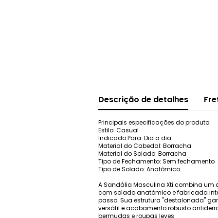
Descrição de detalhes
Fre
Principais especificações do produto:
Estilo: Casual
Indicado Para: Dia a dia
Material do Cabedal: Borracha
Material do Solado: Borracha
Tipo de Fechamento: Sem fechamento
Tipo de Solado: Anatômico
A Sandália Masculina Xti combina um 
com solado anatômico e fabricada inte
passo. Sua estrutura "destalonada" gar
versátil e acabamento robusto antiderr
bermudas e roupas leves.