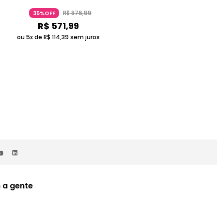
R$
876
,
99
R$
876
,
99
35%OFF
35%OFF
R$
571
,
99
R$
571
,
99
ou 5x de
R$
114
,
39
sem juros
ou 5x de
R$
114
,
39
sem juros
 a gente