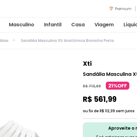
Premium
Masculino
Infantil
Casa
Viagem
Liqui
álias
Sandália Masculina Xti Anatômica Borracha Preta
Xti
Sandália Masculina X
21%OFF
R$
713
,
99
R$
561
,
99
ou 5x de
R$
112
,
39
sem juros
Aproveite o 