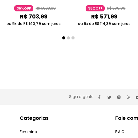
R$
1
.
083
,
99
R$
876
,
99
35%OFF
35%OFF
R$
703
,
99
R$
571
,
99
ou 5x de
R$
140
,
79
sem juros
ou 5x de
R$
114
,
39
sem juros
Siga a gente:
Categorias
Fale com
Feminino
F.A.C