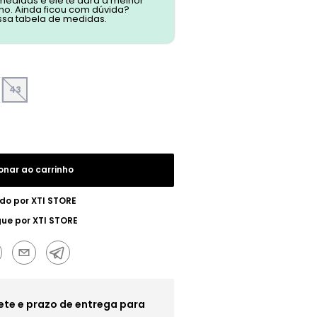
 medidas e ele te dará a melhor
o. Ainda ficou com dúvida?
ssa tabela de medidas.
43
onar ao carrinho
do por
XTI STORE
gue por
XTI STORE