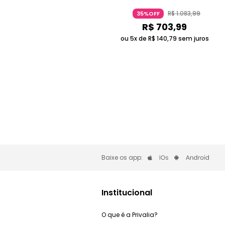
R$
1
.
083
,
99
35%OFF
R$
703
,
99
ou 5x de
R$
140
,
79
sem juros
Baixe os app:
Institucional
O que é a Privalia?