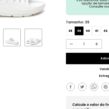
É só adicionar suas
opção de tamanh
Consulte no
Tamanho
:
39
38
39
40
41
42
Adici
Vendi
Entre