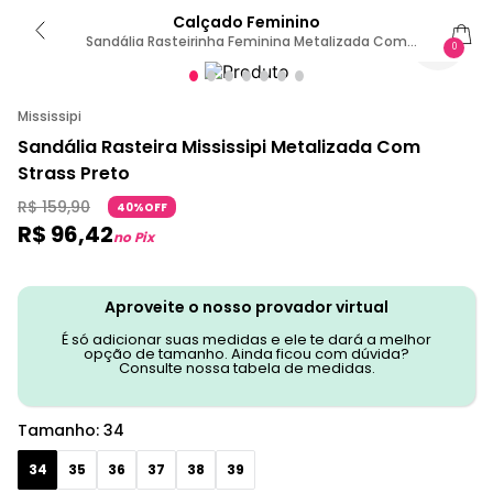
Calçado Feminino
Sandália Rasteirinha Feminina Metalizada Com
0
Strass 34 / Preto
Mississipi
Sandália Rasteira Mississipi Metalizada Com
Strass Preto
R$
159
,
90
40%OFF
R$
96
,
42
no Pix
Aproveite o nosso provador virtual
É só adicionar suas medidas e ele te dará a melhor
opção de tamanho. Ainda ficou com dúvida?
Consulte nossa tabela de medidas.
Tamanho
:
34
34
35
36
37
38
39