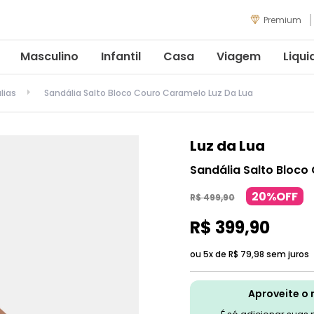
Premium
Masculino
Infantil
Casa
Viagem
Liqui
lias
Sandália Salto Bloco Couro Caramelo Luz Da Lua
Luz da Lua
Sandália Salto Bloco
20%OFF
R$
499
,
90
R$
399
,
90
ou 5x de
R$
79
,
98
sem juros
Aproveite o 