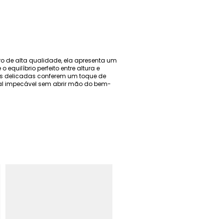
o de alta qualidade, ela apresenta um
quilíbrio perfeito entre altura e
ras delicadas conferem um toque de
ual impecável sem abrir mão do bem-