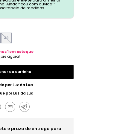
 medidas e ele te dará a melhor
o. Ainda ficou com dúvida?
ssa tabela de medidas.
39
nas
1
em estoque
onar ao carrinho
do por
Luz da Lua
gue por
Luz da Lua