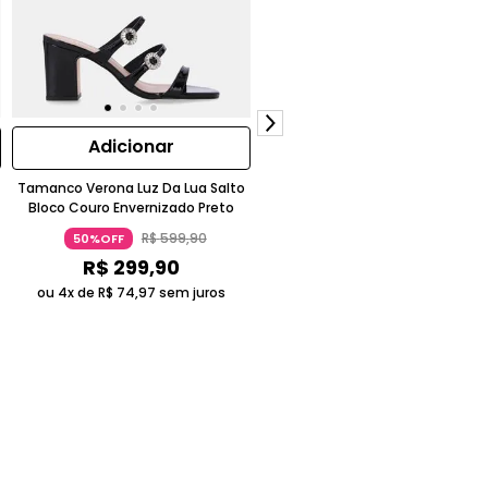
Adicionar
Adicionar
Tamanco Verona Luz Da Lua Salto
Bolsa Hobo Murano Preto - 20002
Bloco Couro Envernizado Preto
R$
599
,
90
R$
1
.
499
,
90
50%OFF
47%OFF
R$
299
,
90
R$
799
,
90
ou 4x de
R$
74
,
97
sem juros
ou 5x de
R$
159
,
98
sem juros