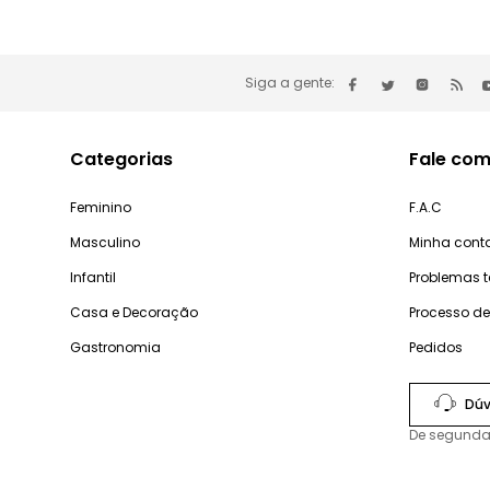
Siga a gente:
Categorias
Fale com
Feminino
F.A.C
Masculino
Minha cont
Infantil
Problemas 
Casa e Decoração
Processo d
Gastronomia
Pedidos
Dúv
De segunda