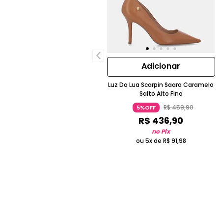
Adicionar
Luz Da Lua Scarpin Saara Caramelo
Salto Alto Fino
R$
459
,
90
5%OFF
R$
436
,
90
no Pix
ou 5x de
R$
91
,
98