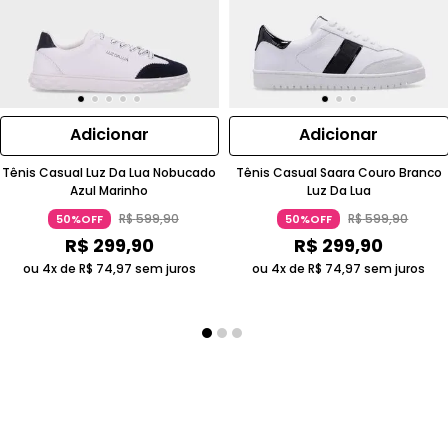
Adicionar
Adicionar
Tênis Casual Luz Da Lua Nobucado
Tênis Casual Saara Couro Branco
Azul Marinho
Luz Da Lua
R$
599
,
90
R$
599
,
90
50%OFF
50%OFF
R$
299
,
90
R$
299
,
90
ou 4x de
R$
74
,
97
sem juros
ou 4x de
R$
74
,
97
sem juros