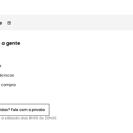
 a gente
a
técnicos
e compra
idas? Fale com a privalia
 a sábado das 8h00 às 20h00.