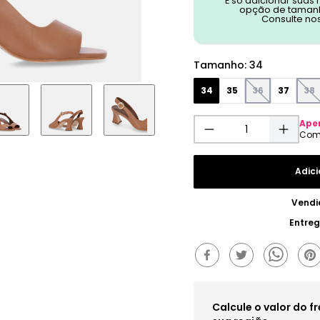
É só adicionar suas
opção de tamanh
Consulte no
Tamanho
:
34
34
35
36
37
38
Ape
Adici
Vendi
Entre