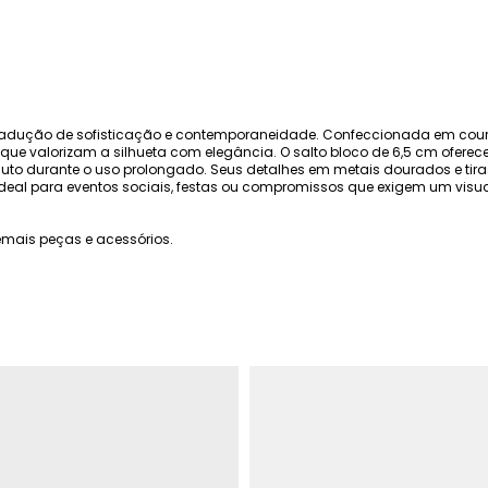
 tradução de sofisticação e contemporaneidade. Confeccionada em cour
e valorizam a silhueta com elegância. O salto bloco de 6,5 cm oferece o e
oluto durante o uso prolongado. Seus detalhes em metais dourados e ti
ideal para eventos sociais, festas ou compromissos que exigem um vis
mais peças e acessórios.