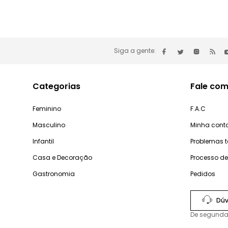
Siga a gente:
Categorias
Fale com
Feminino
F.A.C
Masculino
Minha cont
Infantil
Problemas 
Casa e Decoração
Processo d
Gastronomia
Pedidos
Dúv
De segunda