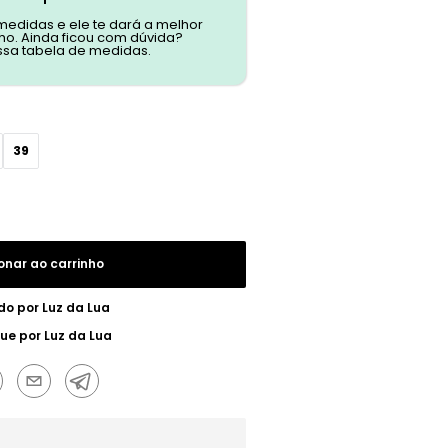
 medidas e ele te dará a melhor
o. Ainda ficou com dúvida?
ssa tabela de medidas.
39
onar ao carrinho
do por
Luz da Lua
gue por
Luz da Lua