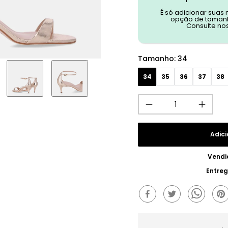
É só adicionar suas
opção de tamanh
Consulte no
Tamanho
:
34
34
35
36
37
38
Adici
Vendi
Entre