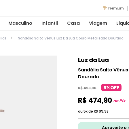
Premium
Masculino
Infantil
Casa
Viagem
Liqui
lias
Sandália Salto Vênus Luz Da Lua Couro Metalizado Dourado
Luz da Lua
Sandália Salto Vênus
Dourado
5%OFF
R$
499
,
90
R$
474
,
90
no Pix
ou 5x de
R$
99
,
98
Aproveite o 