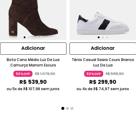
Adicionar
Adicionar
Bota Cano Médio Luz Da Lua
Tênis Casual Saara Couro Branco
Camurça Marrom Escuro
Luz Da Lua
R$
1
.
079
,
90
R$
599
,
90
50%OFF
50%OFF
R$
539
,
90
R$
299
,
90
ou 5x de
R$
107
,
98
sem juros
ou 4x de
R$
74
,
97
sem juros