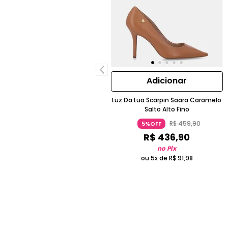
Adicionar
Luz Da Lua Scarpin Saara Caramelo
Salto Alto Fino
R$
459
,
90
5%OFF
R$
436
,
90
no Pix
ou 5x de
R$
91
,
98