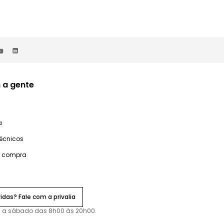
 a gente
a
técnicos
e compra
idas? Fale com a privalia
 a sábado das 8h00 às 20h00.