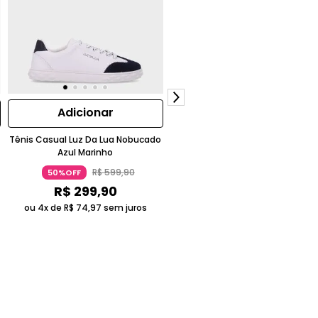
Adicionar
Adicionar
Tênis Casual Luz Da Lua Nobucado
Tamanco Verona Luz Da Lua Salt
Azul Marinho
Bloco Couro Envernizado Preto
R$
599
,
90
R$
599
,
90
50%OFF
50%OFF
R$
299
,
90
R$
299
,
90
ou 4x de
R$
74
,
97
sem juros
ou 4x de
R$
74
,
97
sem juros