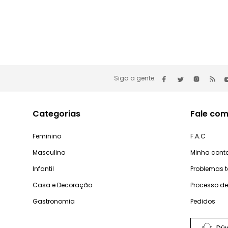
Siga a gente:
Categorias
Fale com
Feminino
F.A.C
Masculino
Minha cont
Infantil
Problemas 
Casa e Decoração
Processo d
Gastronomia
Pedidos
Dúv