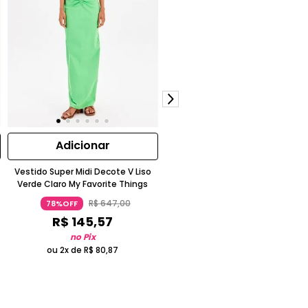
Adicionar
Adicionar
Vestido Super Midi Decote V Liso
Vestido Curto Evasê Decote V Li
Verde Claro My Favorite Things
Bege Claro My Favorite Things
R$
647
,
00
R$
493
,
00
78%OFF
77%OFF
R$
145
,
57
R$
110
,
93
no Pix
no Pix
ou 2x de
R$
80
,
87
ou 2x de
R$
61
,
62