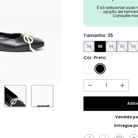
É só adicionar suas
opção de tamanh
Consulte no
Tamanho
:
35
34
35
36
37
38
Cor
:
Preto
Adici
Vendido p
Entregue p