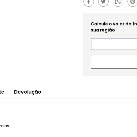
te
Devolução
rolas