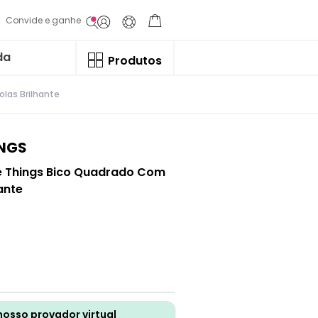
Convide e ganhe
da
Produtos
olas Brilhante
INGS
te Things Bico Quadrado Com
ante
nosso provador virtual