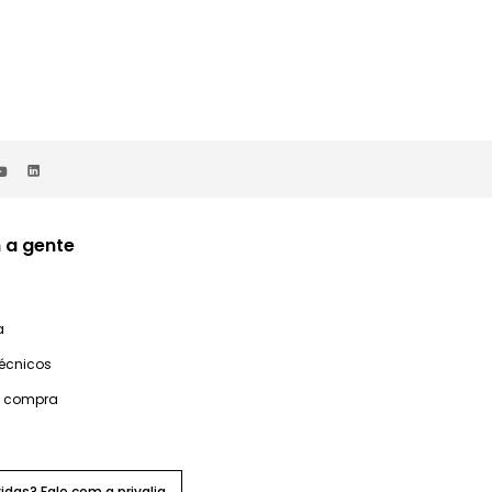
 a gente
a
técnicos
e compra
idas? Fale com a privalia