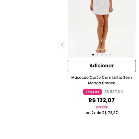
Adicionar
Macacão Curto Com Linho Sem
Manga Branco
R$
587
,
00
78%OFF
R$
132
,
07
no Pix
ou 2x de
R$
73
,
37