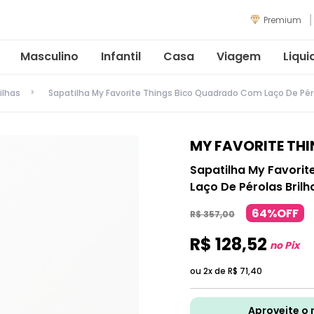
Premium
Masculino
Infantil
Casa
Viagem
Liqui
ilhas
Sapatilha My Favorite Things Bico Quadrado Com Laço De Pér
MY FAVORITE TH
Sapatilha My Favori
Laço De Pérolas Brilh
64%OFF
R$
357
,
00
R$
128
,
52
no Pix
ou 2x de
R$
71
,
40
Aproveite o 