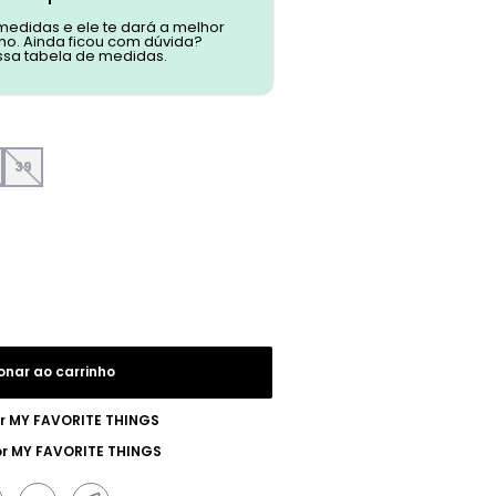
 medidas e ele te dará a melhor
o. Ainda ficou com dúvida?
ssa tabela de medidas.
39
onar ao carrinho
or
MY FAVORITE THINGS
or
MY FAVORITE THINGS