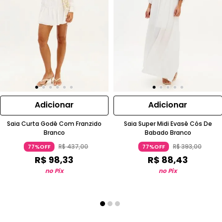
Adicionar
Adicionar
Saia Curta Godê Com Franzido
Saia Super Midi Evasê Cós De
Branco
Babado Branco
R$
437
,
00
R$
393
,
00
77%OFF
77%OFF
R$
98
,
33
R$
88
,
43
no Pix
no Pix