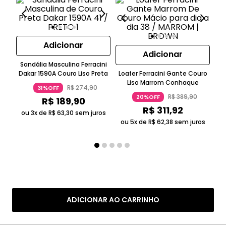
Adicionar
Adicionar
Fe
Sandália Masculina Ferracini
Dakar 1590A Couro Liso Preta
Loafer Ferracini Gante Couro
Liso Marrom Conhaque
R$
274
,
90
31%OFF
R$
389
,
90
20%OFF
R$
189
,
90
o
R$
311
,
92
ou 3x de
R$
63
,
30
sem juros
ou 5x de
R$
62
,
38
sem juros
ADICIONAR AO CARRINHO