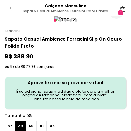
Calçado Masculino
Sapato Casual Ambience Ferracini Preto Básico
0
5334-285G 39 / PRETO 1
Ferracini
Sapato Casual Ambience Ferracini Slip On Couro
Polido Preto
R$
389
,
90
ou 5x de
R$
77
,
98
sem juros
Aproveite o nosso provador virtual
É só adicionar suas medidas e ele te dará a melhor
opção de tamanho. Ainda ficou com dúvida?
Consulte nossa tabela de medidas.
Tamanho
:
39
37
39
40
41
43