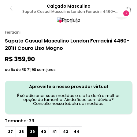
Calçado Masculino
Sapato Casual Masculino London Ferracini 4460-
0
281H 39 / MARROM | BROWN
Ferracini
Sapato Casual Masculino London Ferracini 4460-
281H Couro Liso Mogno
R$
359
,
90
ou 5x de
R$
71
,
98
sem juros
Aproveite o nosso provador virtual
É só adicionar suas medidas e ele te dará a melhor
opção de tamanho. Ainda ficou com dúvida?
Consulte nossa tabela de medidas.
Tamanho
:
39
37
38
39
40
41
43
44