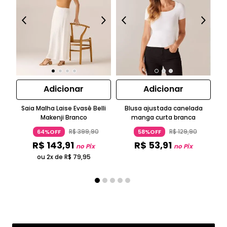
Adicionar
Adicionar
Saia Malha Laise Evasê Belli
Blusa ajustada canelada
Makenji Branco
manga curta branca
R$
399
,
90
R$
129
,
90
64%OFF
58%OFF
R$
143
,
91
R$
53
,
91
no Pix
no Pix
ou 2x de
R$
79
,
95