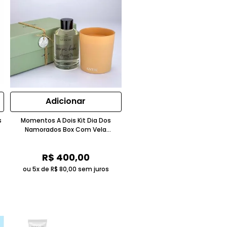
Adicionar
s
Momentos A Dois Kit Dia Dos
Namorados Box Com Vela
Perfumada E Loção Pós Barba
200ml Lafaçon
R$
400
,
00
ou 5x de
R$
80
,
00
sem juros