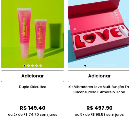
Adicionar
Adicionar
Dupla Siricutico
Kit Vibradores Love Multifunção E
Silicone Rosa E Amarelo Dona
Coelha
R$
149
,
40
R$
497
,
90
ou 2x de
R$
74
,
70
sem juros
ou 5x de
R$
99
,
58
sem juros