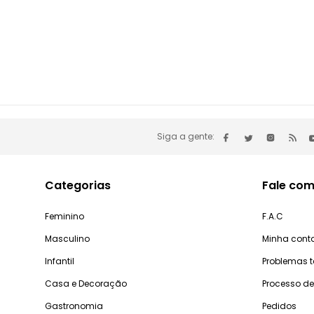
Siga a gente:
Categorias
Fale com
Feminino
F.A.C
Masculino
Minha cont
Infantil
Problemas 
Casa e Decoração
Processo d
Gastronomia
Pedidos