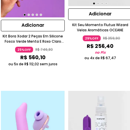
Adicionar
Adicionar
Kit Seu Momento Flutua Wizard
Velas Aromáticas OCEANE
Kit Bora Xodar 2 Peças Em Silicone
R$
359
,
90
29%OFF
Fosco Verde Menta E Roxo Claro
R$
256
,
40
Dona Coelha
R$
746
,
80
25%OFF
no Pix
R$
560
,
10
ou 4x de
R$
67
,
47
ou 5x de
R$
112
,
02
sem juros