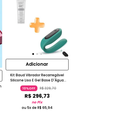
Adicionar
Kit Baud Vibrador Recarregável
Silicone Liso E Gel Base D'Água
Verde Água Universo Dos Prazeres
m
R$
329
,
70
10%OFF
R$
296
,
73
no Pix
ou 5x de
R$
65
,
94