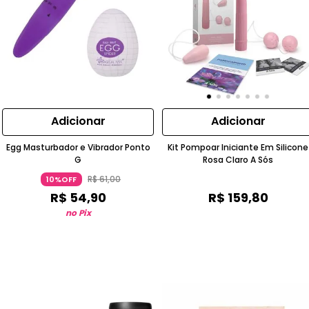
Adicionar
Adicionar
Egg Masturbador e Vibrador Ponto
Kit Pompoar Iniciante Em Silicone
G
Rosa Claro A Sós
R$
61
,
00
10%OFF
R$
54
,
90
R$
159
,
80
no Pix