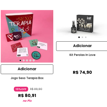
Adicionar
Kit Perolas In Love
Adicionar
R$
74
,
90
Jogo Sexo Terapia Box
R$
89
,
90
10%OFF
R$
80
,
91
no Pix