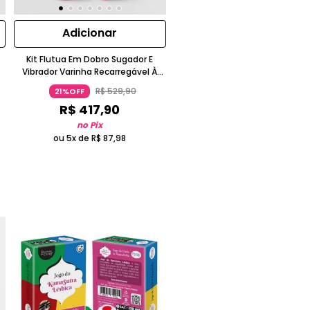
Adicionar
Kit Flutua Em Dobro Sugador E
Vibrador Varinha Recarregável À
Prova D'Água Rosa OCEANE
R$
529
,
90
21%OFF
R$
417
,
90
no Pix
ou 5x de
R$
87
,
98