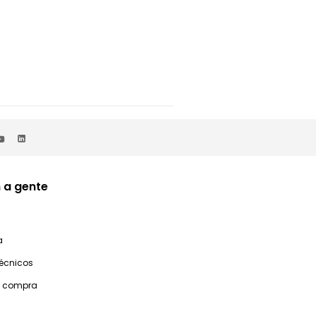
 a gente
a
técnicos
e compra