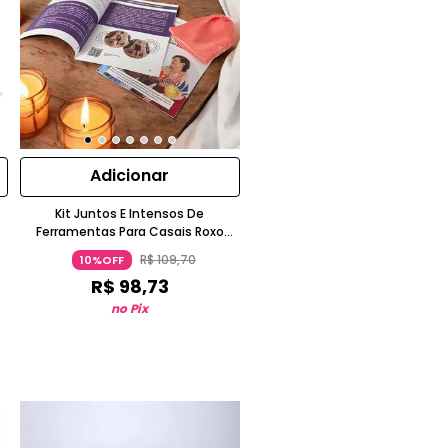
Adicionar
Kit Juntos E Intensos De
Ferramentas Para Casais Roxo
Universo Dos Prazeres
R$
109
,
70
10%OFF
R$
98
,
73
no Pix