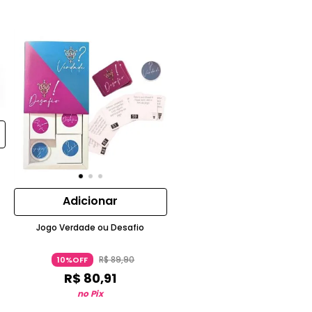
Adicionar
Jogo Verdade ou Desafio
R$
89
,
90
10%OFF
R$
80
,
91
no Pix