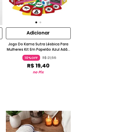
Adicionar
Jogo Do Kama Sutra Lésbica Para
t
Mulheres Kit Em Papelão Azul Adão
E
& Eva
R$
21
,
56
10%OFF
R$
19
,
40
no Pix