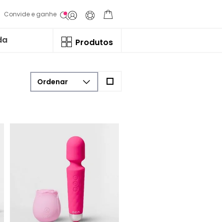
Convide e ganhe
da
Produtos