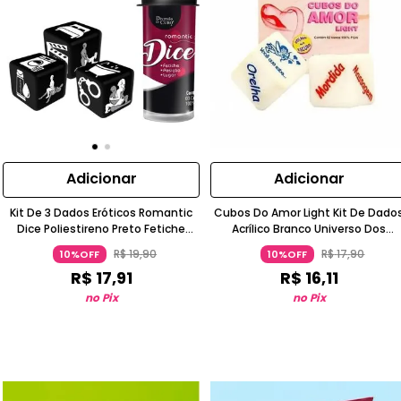
Adicionar
Adicionar
Kit De 3 Dados Eróticos Romantic
Cubos Do Amor Light Kit De Dado
Dice Poliestireno Preto Fetiche
Acrílico Branco Universo Dos
Posição Lugar Universo Dos
Prazeres
R$
19
,
90
R$
17
,
90
10%OFF
10%OFF
Prazeres
R$
17
,
91
R$
16
,
11
no Pix
no Pix