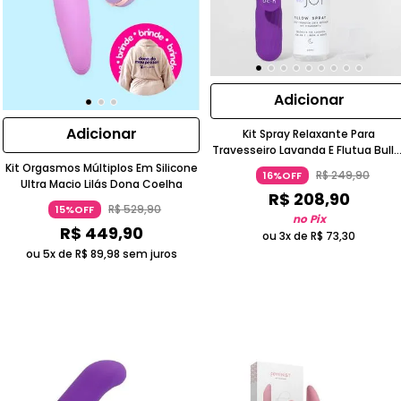
Adicionar
Adicionar
Kit Spray Relaxante Para
Travesseiro Lavanda E Flutua Bulle
Vibrador Roxo Recarregável OCEAN
Kit Orgasmos Múltiplos Em Silicone
R$
249
,
90
16%OFF
Ultra Macio Lilás Dona Coelha
R$
208
,
90
R$
529
,
90
15%OFF
no Pix
R$
449
,
90
ou 3x de
R$
73
,
30
ou 5x de
R$
89
,
98
sem juros