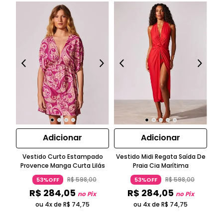
Adicionar
Adicionar
Vestido Curto Estampado
Vestido Midi Regata Saída De
T
Provence Manga Curta Lilás
Praia Cia Marítima
R$
598
,
00
R$
598
,
00
53%OFF
53%OFF
R$
284
,
05
R$
284
,
05
no Pix
no Pix
ou 4x de
R$
74
,
75
ou 4x de
R$
74
,
75