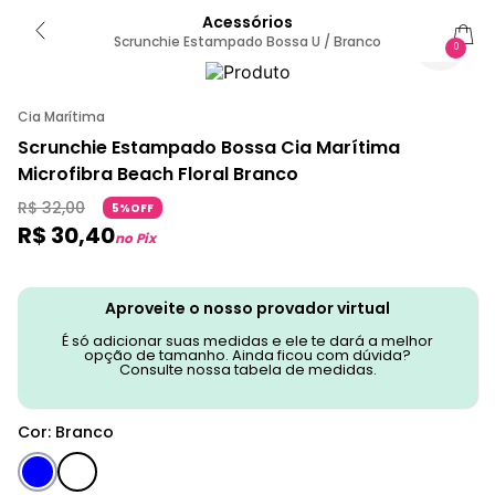
Acessórios
Scrunchie Estampado Bossa U / Branco
0
Cia Marítima
Scrunchie Estampado Bossa Cia Marítima
Microfibra Beach Floral Branco
R$
32
,
00
5%OFF
R$
30
,
40
no Pix
Aproveite o nosso provador virtual
É só adicionar suas medidas e ele te dará a melhor
opção de tamanho. Ainda ficou com dúvida?
Consulte nossa tabela de medidas.
Cor
:
Branco