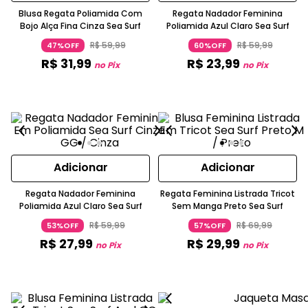
Blusa Regata Poliamida Com
Regata Nadador Feminina
Bojo Alça Fina Cinza Sea Surf
Poliamida Azul Claro Sea Surf
R$
59
,
99
R$
59
,
99
47%OFF
60%OFF
R$
31
,
99
R$
23
,
99
no Pix
no Pix
Adicionar
Adicionar
Regata Nadador Feminina
Regata Feminina Listrada Tricot
Poliamida Azul Claro Sea Surf
Sem Manga Preto Sea Surf
R$
59
,
99
R$
69
,
99
53%OFF
57%OFF
R$
27
,
99
R$
29
,
99
no Pix
no Pix