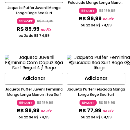
Peluciada Manga Longa Marrom
Jaqueta Puffer Juvenil Manga
Sea Surf
R$
199
,
99
55%OFF
Longa Bege Sea Surf
R$
89
,
99
no Pix
R$
199
,
99
55%OFF
ou 2x de
R$
74
,
99
R$
89
,
99
no Pix
ou 2x de
R$
74
,
99
Adicionar
Adicionar
Jaqueta Puffer Juvenil Feminina
Jaqueta Puffer Peluciada Manga
Manga Longa Marrom Sea Surf
Longa Bege Sea Surf
R$
199
,
99
R$
199
,
99
55%OFF
61%OFF
R$
89
,
99
R$
77
,
99
no Pix
no Pix
ou 2x de
R$
74
,
99
ou 2x de
R$
64
,
99