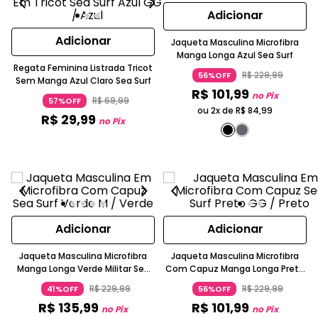
Adicionar
Adicionar
Jaqueta Masculina Microfibra
Manga Longa Azul Sea Surf
Regata Feminina Listrada Tricot
R$
229
,
99
56%OFF
Sem Manga Azul Claro Sea Surf
R$
101
,
99
no Pix
R$
69
,
99
57%OFF
ou 2x de
R$
84
,
99
R$
29
,
99
no Pix
Adicionar
Adicionar
Jaqueta Masculina Microfibra
Jaqueta Masculina Microfibra
Manga Longa Verde Militar Sea
Com Capuz Manga Longa Preto
Surf
Sea Surf
R$
229
,
99
R$
229
,
99
41%OFF
56%OFF
R$
135
,
99
R$
101
,
99
no Pix
no Pix