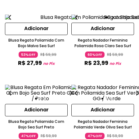
Adicionar
Adicionar
Blusa Regata Poliamida Com
Regata Nadador Feminina
Bojo Malva Sea Surf
Poliamida Rosa Claro Sea Surf
R$
59
,
99
R$
59
,
99
53%OFF
60%OFF
R$
27
,
99
R$
23
,
99
no Pix
no Pix
Adicionar
Adicionar
Blusa Regata Poliamida Com
Regata Nadador Feminina
Bojo Sea Surf Preto
Poliamida Verde Oliva Sea Surf
R$
59
,
99
R$
59
,
99
47%OFF
47%OFF