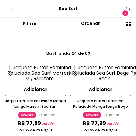
Sea Surf
0
Mostrando
24 de 87
Adicionar
Adicionar
Jaqueta Puffer Peluciada Manga
Jaqueta Puffer Feminina
Longa Marrom Sea Surf
Peluciada Manga Longa Bege
Sea Surf
R$
199
,
99
R$
199
,
99
61%OFF
61%OFF
R$
77
,
99
R$
77
,
99
no Pix
no Pix
ou 2x de
R$
64
,
99
ou 2x de
R$
64
,
99