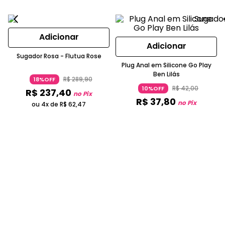
Adicionar
Adicionar
Sugador Rosa - Flutua Rose
Plug Anal em Silicone Go Play
Ben Lilás
R$
289
,
90
18%OFF
R$
42
,
00
10%OFF
R$
237
,
40
no Pix
R$
37
,
80
no Pix
ou 4x de
R$
62
,
47