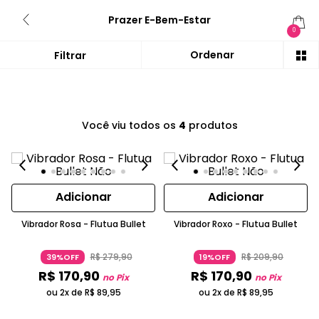
Prazer E-Bem-Estar
0
Você viu todos os
4
produtos
Adicionar
Adicionar
Vibrador Rosa - Flutua Bullet
Vibrador Roxo - Flutua Bullet
R$
279
,
90
R$
209
,
90
39%OFF
19%OFF
R$
170
,
90
R$
170
,
90
no Pix
no Pix
ou 2x de
R$
89
,
95
ou 2x de
R$
89
,
95