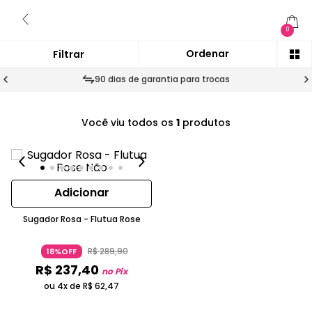
0
90 dias de garantia para trocas
Você viu todos os
1
produtos
Adicionar
Sugador Rosa - Flutua Rose
R$
289
,
90
18%OFF
R$
237
,
40
no Pix
ou 4x de
R$
62
,
47