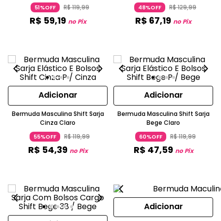
R$
119
,
99
R$
129
,
99
51%OFF
48%OFF
R$
59
,
19
R$
67
,
19
no Pix
no Pix
Adicionar
Adicionar
Bermuda Masculina Shift Sarja
Bermuda Masculina Shift Sarja
Cinza Claro
Bege Claro
R$
119
,
99
R$
119
,
99
55%OFF
60%OFF
R$
54
,
39
R$
47
,
59
no Pix
no Pix
Adicionar