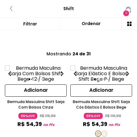
Shift
0
Mostrando
24 de 31
Adicionar
Adicionar
Bermuda Masculina Shift Sarja
Bermuda Masculina Shift Sarja
Com Bolsos Cinza
Cós Elástico E Bolsos Bege
R$
119
,
99
R$
119
,
99
55%OFF
55%OFF
R$
54
,
39
R$
54
,
39
no Pix
no Pix