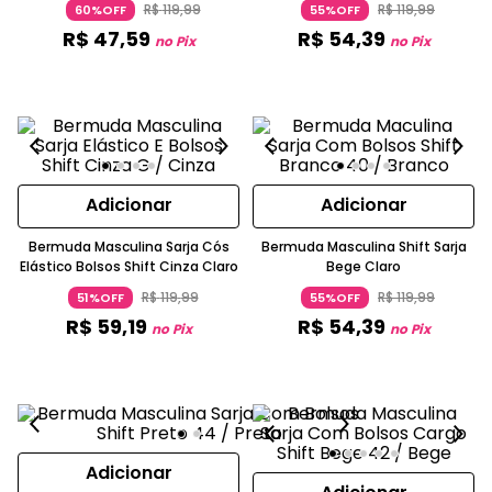
R$
119
,
99
R$
119
,
99
60%OFF
55%OFF
R$
47
,
59
R$
54
,
39
no Pix
no Pix
Adicionar
Adicionar
Bermuda Masculina Sarja Cós
Bermuda Masculina Shift Sarja
Elástico Bolsos Shift Cinza Claro
Bege Claro
R$
119
,
99
R$
119
,
99
51%OFF
55%OFF
R$
59
,
19
R$
54
,
39
no Pix
no Pix
Adicionar