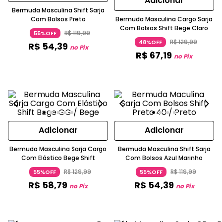
Adicionar
Bermuda Masculina Shift Sarja
Com Bolsos Preto
Bermuda Masculina Cargo Sarja
Com Bolsos Shift Bege Claro
R$
119
,
99
55%OFF
R$
129
,
99
48%OFF
R$
54
,
39
no Pix
R$
67
,
19
no Pix
Adicionar
Adicionar
Bermuda Masculina Sarja Cargo
Bermuda Masculina Shift Sarja
Com Elástico Bege Shift
Com Bolsos Azul Marinho
R$
129
,
99
R$
119
,
99
55%OFF
55%OFF
R$
58
,
79
R$
54
,
39
no Pix
no Pix