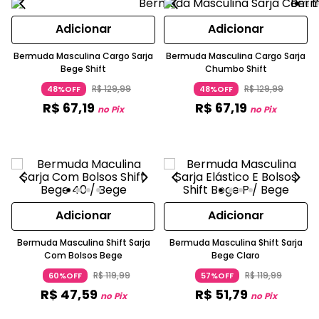
Adicionar
Adicionar
Bermuda Masculina Cargo Sarja
Bermuda Masculina Cargo Sarja
Bege Shift
Chumbo Shift
R$
129
,
99
R$
129
,
99
48%OFF
48%OFF
R$
67
,
19
R$
67
,
19
no Pix
no Pix
Adicionar
Adicionar
Bermuda Masculina Shift Sarja
Bermuda Masculina Shift Sarja
Com Bolsos Bege
Bege Claro
R$
119
,
99
R$
119
,
99
60%OFF
57%OFF
R$
47
,
59
R$
51
,
79
no Pix
no Pix