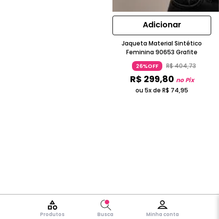
Adicionar
Jaqueta Material Sintético
Feminina 90653 Grafite
R$
404
,
73
26%OFF
R$
299
,
80
no Pix
ou 5x de
R$
74
,
95
Produtos
Busca
Minha conta