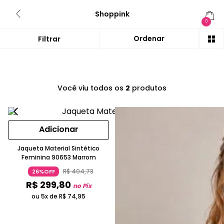
Shoppink
0
Você viu todos os
2
produtos
Adicionar
Jaqueta Material Sintético
Feminina 90653 Marrom
R$
404
,
73
26%OFF
R$
299
,
80
no Pix
ou 5x de
R$
74
,
95