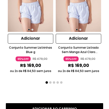
Adicionar
Adicionar
Conjunto Summer Listrinhas
Conjunto Summer Listrado
C
Blue g
Sem Manga Azul Claro
Top
Suntime
R$
479
,
00
R$
479
,
00
65%OFF
65%OFF
R$
169
,
00
R$
169
,
00
ou 2x de
R$
84
,
50
sem juros
ou 2x de
R$
84
,
50
sem juros
ADICIONAR AO CARRINHO