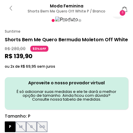
Moda Feminina
Shorts Bem Me Quero Off White P / Branco
0
Suntime
Shorts Bem Me Quero Bermuda Moletom Off White
R$
280
,
00
50%OFF
R$
139
,
90
ou 2x de
R$
69
,
95
sem juros
Aproveite o nosso provador virtual
É só adicionar suas medidas e ele te dará a melhor
opção de tamanho. Ainda ficou com dúvida?
Consulte nossa tabela de medidas.
Tamanho
:
P
P
M
G
GG